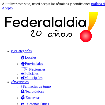
Al utilizar este sitio, usted acepta los términos y condiciones
política 
Acepto
👉Categorías
🏠Locales
🏘️Provinciales
🇦🇷 Nacionales
👮Policiales
🚜Municipales
🧰Servicios
⚕️Farmacias de turno
🪦Necrológicas
🗳️ Encuestas
☎️ Telefonos Útiles