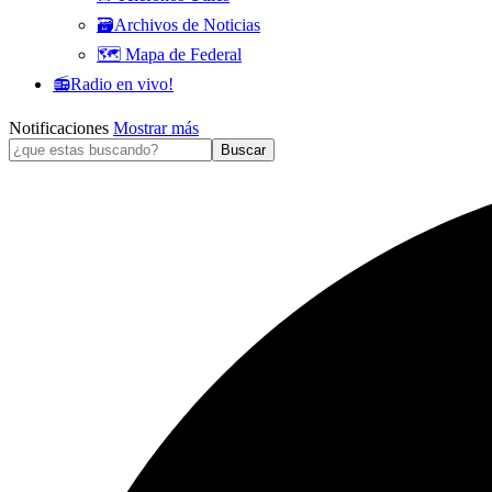
🗃️Archivos de Noticias
🗺️ Mapa de Federal
📻Radio en vivo!
Notificaciones
Mostrar más