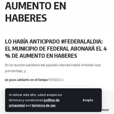
AUMENTO EN
HABERES
LO HABÍA ANTICIPADO #FEDERALALDIA:
EL MUNICIPIO DE FEDERAL ABONARÁ EL 4
% DE AUMENTO EN HABERES
En la reunión paritaria del pasado viernes había ofrecido ese
porcentaje, y…
un paso adelante en el tiempo
19/08/2024
Al utilizar este sitio, usted acepta los
términos y condiciones
política de
Acepto
privacidad
and
terminos de uso
.
Dev: Fernando S. Brandolini
Ingresar
Facebook