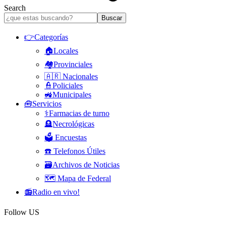
Search
👉Categorías
🏠Locales
🏘️Provinciales
🇦🇷 Nacionales
👮Policiales
🚜Municipales
🧰Servicios
⚕️Farmacias de turno
🪦Necrológicas
🗳️ Encuestas
☎️ Telefonos Útiles
🗃️Archivos de Noticias
🗺️ Mapa de Federal
📻Radio en vivo!
Follow US