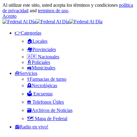
Al utilizar este sitio, usted acepta los términos y condiciones
política
de privacidad
and
terminos de uso
.
Acepto
👉Categorías
🏠Locales
🏘️Provinciales
🇦🇷 Nacionales
👮Policiales
🚜Municipales
🧰Servicios
⚕️Farmacias de turno
🪦Necrológicas
🗳️ Encuestas
☎️ Telefonos Útiles
🗃️Archivos de Noticias
🗺️ Mapa de Federal
📻Radio en vivo!