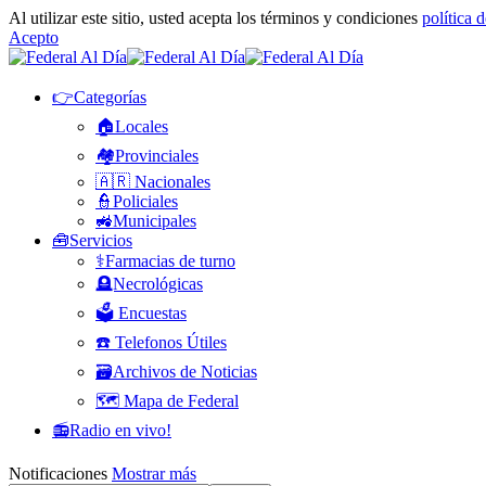
Al utilizar este sitio, usted acepta los términos y condiciones
política 
Acepto
👉Categorías
🏠Locales
🏘️Provinciales
🇦🇷 Nacionales
👮Policiales
🚜Municipales
🧰Servicios
⚕️Farmacias de turno
🪦Necrológicas
🗳️ Encuestas
☎️ Telefonos Útiles
🗃️Archivos de Noticias
🗺️ Mapa de Federal
📻Radio en vivo!
Notificaciones
Mostrar más