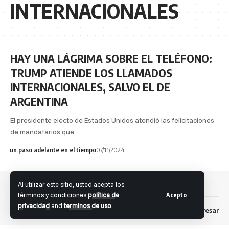
INTERNACIONALES
HAY UNA LÁGRIMA SOBRE EL TELÉFONO:
TRUMP ATIENDE LOS LLAMADOS
INTERNACIONALES, SALVO EL DE
ARGENTINA
El presidente electo de Estados Unidos atendió las felicitaciones
de mandatarios que…
un paso adelante en el tiempo
07/11/2024
Al utilizar este sitio, usted acepta los
términos y condiciones
política de
Acepto
privacidad
and
terminos de uso
.
Dev: Fernando S. Brandolini
Ingresar
Facebook