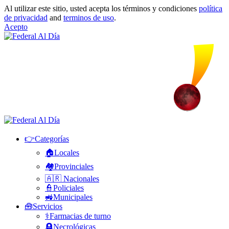
Al utilizar este sitio, usted acepta los términos y condiciones
política
de privacidad
and
terminos de uso
.
Acepto
👉Categorías
🏠Locales
🏘️Provinciales
🇦🇷 Nacionales
👮Policiales
🚜Municipales
🧰Servicios
⚕️Farmacias de turno
🪦Necrológicas