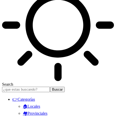
Search
👉Categorías
🏠Locales
🏘️Provinciales