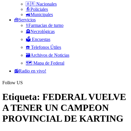
🇦🇷 Nacionales
👮Policiales
🚜Municipales
🧰Servicios
⚕️Farmacias de turno
🪦Necrológicas
🗳️ Encuestas
☎️ Telefonos Útiles
🗃️Archivos de Noticias
🗺️ Mapa de Federal
📻Radio en vivo!
Follow US
Etiqueta:
FEDERAL VUELVE
A TENER UN CAMPEON
PROVINCIAL DE KARTING