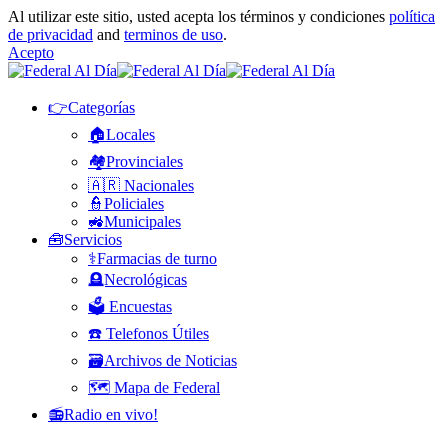
Al utilizar este sitio, usted acepta los términos y condiciones
política
de privacidad
and
terminos de uso
.
Acepto
👉Categorías
🏠Locales
🏘️Provinciales
🇦🇷 Nacionales
👮Policiales
🚜Municipales
🧰Servicios
⚕️Farmacias de turno
🪦Necrológicas
🗳️ Encuestas
☎️ Telefonos Útiles
🗃️Archivos de Noticias
🗺️ Mapa de Federal
📻Radio en vivo!