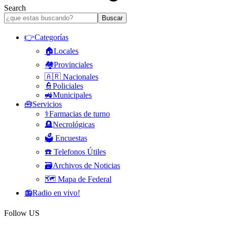
Search
👉Categorías
🏠Locales
🏘️Provinciales
🇦🇷 Nacionales
👮Policiales
🚜Municipales
🧰Servicios
⚕️Farmacias de turno
🪦Necrológicas
🗳️ Encuestas
☎️ Telefonos Útiles
🗃️Archivos de Noticias
🗺️ Mapa de Federal
📻Radio en vivo!
Follow US