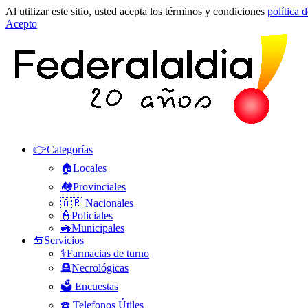
Al utilizar este sitio, usted acepta los términos y condiciones
política 
Acepto
👉Categorías
🏠Locales
🏘️Provinciales
🇦🇷 Nacionales
👮Policiales
🚜Municipales
🧰Servicios
⚕️Farmacias de turno
🪦Necrológicas
🗳️ Encuestas
☎️ Telefonos Útiles