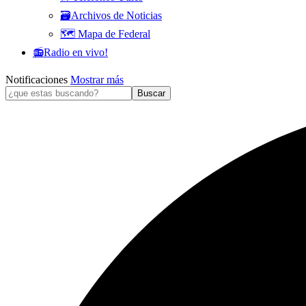
🗃️Archivos de Noticias
🗺️ Mapa de Federal
📻Radio en vivo!
Notificaciones
Mostrar más