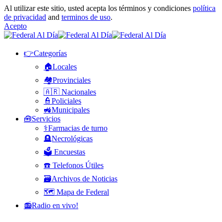
Al utilizar este sitio, usted acepta los términos y condiciones
política
de privacidad
and
terminos de uso
.
Acepto
👉Categorías
🏠Locales
🏘️Provinciales
🇦🇷 Nacionales
👮Policiales
🚜Municipales
🧰Servicios
⚕️Farmacias de turno
🪦Necrológicas
🗳️ Encuestas
☎️ Telefonos Útiles
🗃️Archivos de Noticias
🗺️ Mapa de Federal
📻Radio en vivo!