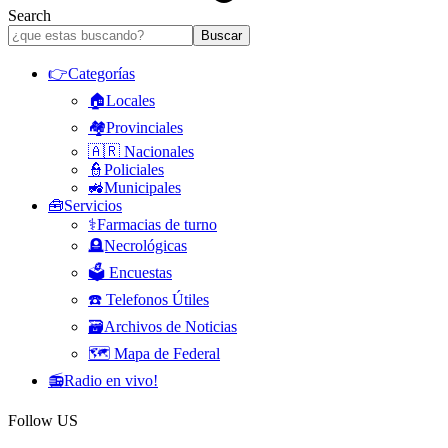
Search
👉Categorías
🏠Locales
🏘️Provinciales
🇦🇷 Nacionales
👮Policiales
🚜Municipales
🧰Servicios
⚕️Farmacias de turno
🪦Necrológicas
🗳️ Encuestas
☎️ Telefonos Útiles
🗃️Archivos de Noticias
🗺️ Mapa de Federal
📻Radio en vivo!
Follow US