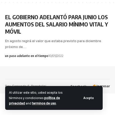
EL GOBIERNO ADELANTÓ PARA JUNIO LOS
AUMENTOS DEL SALARIO MÍNIMO VITAL Y
MÓVIL
En agosto regirá el valor que estaba previsto para diciembre
próximo de…
un paso adelante en el tiempo
10/05/2022
Dev: Fernando S. Brandolini
Ingresar
Facebook
Al utilizar este sitio, usted acepta los
términos y condiciones
política de
Acepto
privacidad
and
terminos de uso
.