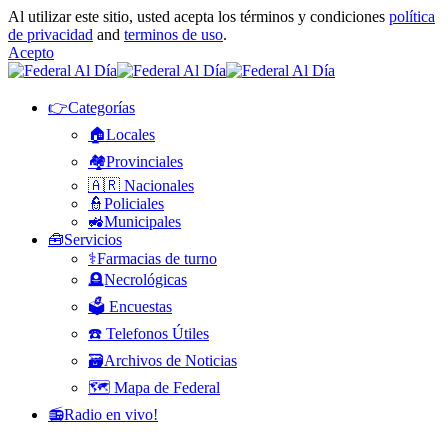
Al utilizar este sitio, usted acepta los términos y condiciones
política
de privacidad
and
terminos de uso
.
Acepto
👉Categorías
🏠Locales
🏘️Provinciales
🇦🇷 Nacionales
👮Policiales
🚜Municipales
🧰Servicios
⚕️Farmacias de turno
🪦Necrológicas
🗳️ Encuestas
☎️ Telefonos Útiles
🗃️Archivos de Noticias
🗺️ Mapa de Federal
📻Radio en vivo!