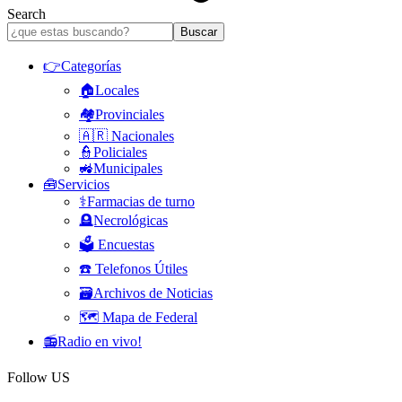
Search
👉Categorías
🏠Locales
🏘️Provinciales
🇦🇷 Nacionales
👮Policiales
🚜Municipales
🧰Servicios
⚕️Farmacias de turno
🪦Necrológicas
🗳️ Encuestas
☎️ Telefonos Útiles
🗃️Archivos de Noticias
🗺️ Mapa de Federal
📻Radio en vivo!
Follow US