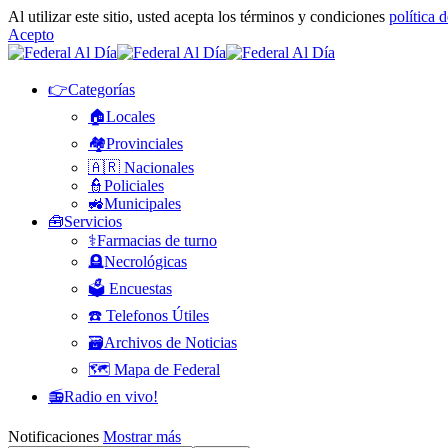
Al utilizar este sitio, usted acepta los términos y condiciones
política 
Acepto
👉Categorías
🏠Locales
🏘️Provinciales
🇦🇷 Nacionales
👮Policiales
🚜Municipales
🧰Servicios
⚕️Farmacias de turno
🪦Necrológicas
🗳️ Encuestas
☎️ Telefonos Útiles
🗃️Archivos de Noticias
🗺️ Mapa de Federal
📻Radio en vivo!
Notificaciones
Mostrar más