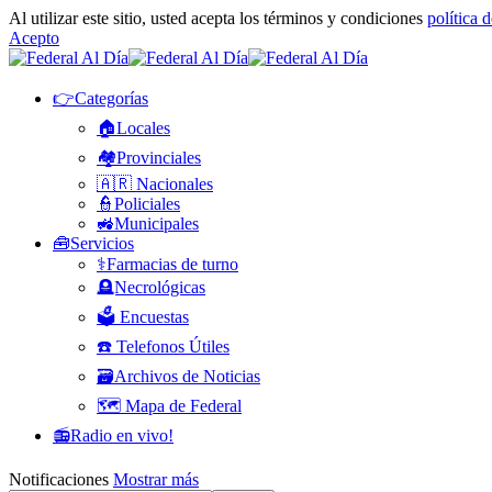
Al utilizar este sitio, usted acepta los términos y condiciones
política 
Acepto
👉Categorías
🏠Locales
🏘️Provinciales
🇦🇷 Nacionales
👮Policiales
🚜Municipales
🧰Servicios
⚕️Farmacias de turno
🪦Necrológicas
🗳️ Encuestas
☎️ Telefonos Útiles
🗃️Archivos de Noticias
🗺️ Mapa de Federal
📻Radio en vivo!
Notificaciones
Mostrar más