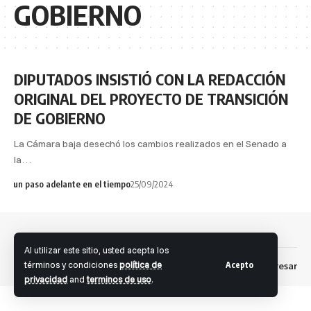
GOBIERNO
DIPUTADOS INSISTIÓ CON LA REDACCIÓN
ORIGINAL DEL PROYECTO DE TRANSICIÓN
DE GOBIERNO
La Cámara baja desechó los cambios realizados en el Senado a
la…
un paso adelante en el tiempo
25/09/2024
Al utilizar este sitio, usted acepta los
términos y condiciones
política de
Acepto
Dev: Fernando S. Brandolini
Ingresar
Facebook
privacidad
and
terminos de uso
.