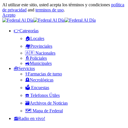
Al utilizar este sitio, usted acepta los términos y condiciones
política
de privacidad
and
terminos de uso
.
Acepto
👉Categorías
🏠Locales
🏘️Provinciales
🇦🇷 Nacionales
👮Policiales
🚜Municipales
🧰Servicios
⚕️Farmacias de turno
🪦Necrológicas
🗳️ Encuestas
☎️ Telefonos Útiles
🗃️Archivos de Noticias
🗺️ Mapa de Federal
📻Radio en vivo!