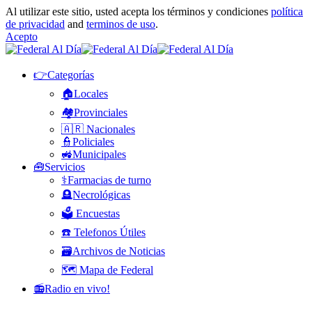
Al utilizar este sitio, usted acepta los términos y condiciones
política
de privacidad
and
terminos de uso
.
Acepto
👉Categorías
🏠Locales
🏘️Provinciales
🇦🇷 Nacionales
👮Policiales
🚜Municipales
🧰Servicios
⚕️Farmacias de turno
🪦Necrológicas
🗳️ Encuestas
☎️ Telefonos Útiles
🗃️Archivos de Noticias
🗺️ Mapa de Federal
📻Radio en vivo!