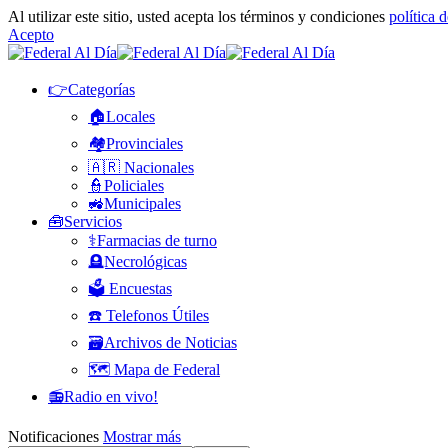
Al utilizar este sitio, usted acepta los términos y condiciones
política 
Acepto
👉Categorías
🏠Locales
🏘️Provinciales
🇦🇷 Nacionales
👮Policiales
🚜Municipales
🧰Servicios
⚕️Farmacias de turno
🪦Necrológicas
🗳️ Encuestas
☎️ Telefonos Útiles
🗃️Archivos de Noticias
🗺️ Mapa de Federal
📻Radio en vivo!
Notificaciones
Mostrar más