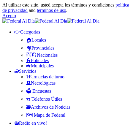
Al utilizar este sitio, usted acepta los términos y condiciones
política
de privacidad
and
terminos de uso
.
Acepto
👉Categorías
🏠Locales
🏘️Provinciales
🇦🇷 Nacionales
👮Policiales
🚜Municipales
🧰Servicios
⚕️Farmacias de turno
🪦Necrológicas
🗳️ Encuestas
☎️ Telefonos Útiles
🗃️Archivos de Noticias
🗺️ Mapa de Federal
📻Radio en vivo!