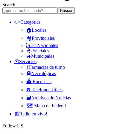
Search
👉Categorías
🏠Locales
🏘️Provinciales
🇦🇷 Nacionales
👮Policiales
🚜Municipales
🧰Servicios
⚕️Farmacias de turno
🪦Necrológicas
🗳️ Encuestas
☎️ Telefonos Útiles
🗃️Archivos de Noticias
🗺️ Mapa de Federal
📻Radio en vivo!
Follow US