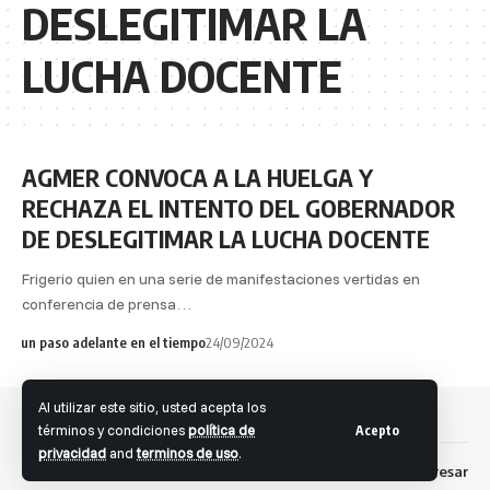
DESLEGITIMAR LA
LUCHA DOCENTE
AGMER CONVOCA A LA HUELGA Y
RECHAZA EL INTENTO DEL GOBERNADOR
DE DESLEGITIMAR LA LUCHA DOCENTE
Frigerio quien en una serie de manifestaciones vertidas en
conferencia de prensa…
un paso adelante en el tiempo
24/09/2024
Al utilizar este sitio, usted acepta los
términos y condiciones
política de
Acepto
privacidad
and
terminos de uso
.
Dev: Fernando S. Brandolini
Ingresar
Facebook