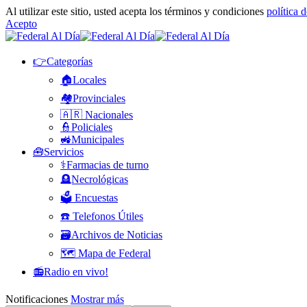
Al utilizar este sitio, usted acepta los términos y condiciones
política 
Acepto
👉Categorías
🏠Locales
🏘️Provinciales
🇦🇷 Nacionales
👮Policiales
🚜Municipales
🧰Servicios
⚕️Farmacias de turno
🪦Necrológicas
🗳️ Encuestas
☎️ Telefonos Útiles
🗃️Archivos de Noticias
🗺️ Mapa de Federal
📻Radio en vivo!
Notificaciones
Mostrar más