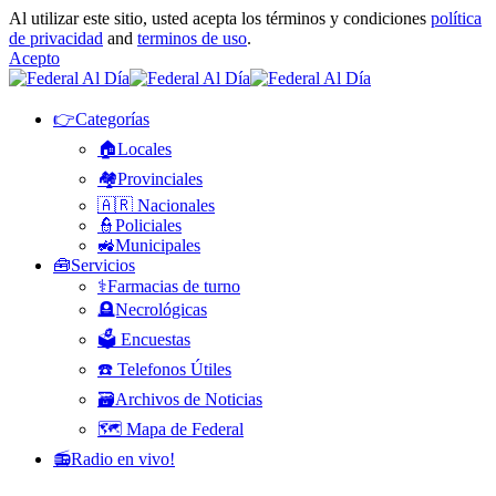
Al utilizar este sitio, usted acepta los términos y condiciones
política
de privacidad
and
terminos de uso
.
Acepto
👉Categorías
🏠Locales
🏘️Provinciales
🇦🇷 Nacionales
👮Policiales
🚜Municipales
🧰Servicios
⚕️Farmacias de turno
🪦Necrológicas
🗳️ Encuestas
☎️ Telefonos Útiles
🗃️Archivos de Noticias
🗺️ Mapa de Federal
📻Radio en vivo!