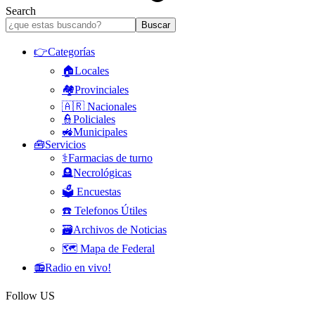
Search
👉Categorías
🏠Locales
🏘️Provinciales
🇦🇷 Nacionales
👮Policiales
🚜Municipales
🧰Servicios
⚕️Farmacias de turno
🪦Necrológicas
🗳️ Encuestas
☎️ Telefonos Útiles
🗃️Archivos de Noticias
🗺️ Mapa de Federal
📻Radio en vivo!
Follow US