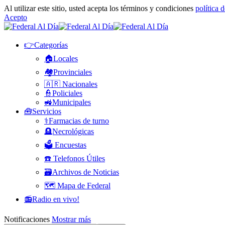
Al utilizar este sitio, usted acepta los términos y condiciones
política 
Acepto
👉Categorías
🏠Locales
🏘️Provinciales
🇦🇷 Nacionales
👮Policiales
🚜Municipales
🧰Servicios
⚕️Farmacias de turno
🪦Necrológicas
🗳️ Encuestas
☎️ Telefonos Útiles
🗃️Archivos de Noticias
🗺️ Mapa de Federal
📻Radio en vivo!
Notificaciones
Mostrar más