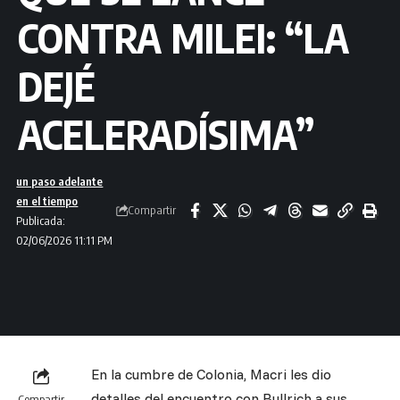
CONTRA MILEI: “LA
DEJÉ
ACELERADÍSIMA”
un paso adelante
en el tiempo
Compartir
Publicada:
02/06/2026 11:11 PM
En la cumbre de Colonia, Macri les dio
detalles del encuentro con Bullrich a sus
Compartir