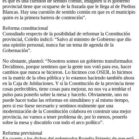
es que es una cuestión de sentido común, imaginen si el gobierno
provincial tiene que ocuparse de la frazada que le llega al de Piedras
Blancas. Hay una cuestión de sentido común en que es el municipio
quien es la primera barrera de contención”.
Reforma constitucional
Consultado respecto de la posibilidad de reformar la Constitución
provincial, Colello indicó: “Salvo al ministro de Gobierno que dio
una opinión personal, nunca fue un tema de agenda de la
Gobernación”.
No obstante, planteó: “Nosotros somos un gobierno transformador.
Decidimos, porque sentimos que la gente nos votó para eso, hacer
cambios que nunca se hicieron. Lo hicimos con OSER, lo hicimos
en la matriz de la obra pública y lo estamos haciendo también ahora
en la Caja de Jubilaciones. Y si la Constitución de la provincia tiene
cosas perfectibles, tiene cosas para mejorar, no nos va a temblar el
pulso para ponerlo sobre la mesa y hacerlo. Obviamente, uno no
puede hacer todas las reformas en simultáneo y al mismo tiempo,
pero si eso fuese necesario y sentimos realmente que una
modernización de la Constitución colabora en construir una mejor
provincia, no vamos a tener problema de, por lo menos, ponerlo
sobre la mesa y discutirlo con todo el arco político”.
Reforma previsional
En cuanto a los dichos del gobernador Rogelio Frigerio de que está