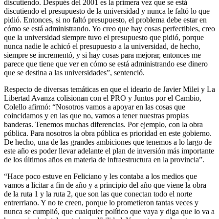
discutiendo. Después del 2001 es la primera vez que se está
discutiendo el presupuesto de la universidad y nunca le faltó lo que
pidió. Entonces, si no faltó presupuesto, el problema debe estar en
cómo se está administrando. Yo creo que hay cosas perfectibles, creo
que la universidad siempre tuvo el presupuesto que pidió, porque
nunca nadie le achicó el presupuesto a la universidad, de hecho,
siempre se incrementó, y si hay cosas para mejorar, entonces me
parece que tiene que ver en cómo se está administrando ese dinero
que se destina a las universidades”, sentenció.
Respecto de diversas temáticas en que el ideario de Javier Milei y La
Libertad Avanza colisionan con el PRO y Juntos por el Cambio,
Colello afirmó: “Nosotros vamos a apoyar en las cosas que
coincidamos y en las que no, vamos a tener nuestras propias
banderas. Tenemos muchas diferencias. Por ejemplo, con la obra
pública. Para nosotros la obra pública es prioridad en este gobierno.
De hecho, una de las grandes ambiciones que tenemos a lo largo de
este año es poder llevar adelante el plan de inversión más importante
de los últimos años en materia de infraestructura en la provincia”.
“Hace poco estuve en Feliciano y les contaba a los medios que
vamos a licitar a fin de año y a principio del año que viene la obra
de la ruta 1 y la ruta 2, que son las que conectan todo el norte
entrerriano. Y no te creen, porque lo prometieron tantas veces y
nunca se cumplió, que cualquier político que vaya y diga que lo va a