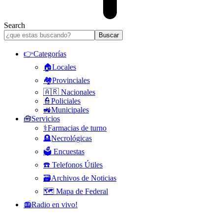
Search
👉Categorías
🏠Locales
🏘️Provinciales
🇦🇷 Nacionales
👮Policiales
🚜Municipales
🧰Servicios
⚕️Farmacias de turno
🪦Necrológicas
🗳️ Encuestas
☎️ Telefonos Útiles
🗃️Archivos de Noticias
🗺️ Mapa de Federal
📻Radio en vivo!