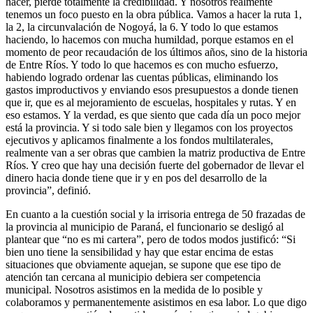
hacer, pierde totalmente la credibilidad. Y nosotros realmente
tenemos un foco puesto en la obra pública. Vamos a hacer la ruta 1,
la 2, la circunvalación de Nogoyá, la 6. Y todo lo que estamos
haciendo, lo hacemos con mucha humildad, porque estamos en el
momento de peor recaudación de los últimos años, sino de la historia
de Entre Ríos. Y todo lo que hacemos es con mucho esfuerzo,
habiendo logrado ordenar las cuentas públicas, eliminando los
gastos improductivos y enviando esos presupuestos a donde tienen
que ir, que es al mejoramiento de escuelas, hospitales y rutas. Y en
eso estamos. Y la verdad, es que siento que cada día un poco mejor
está la provincia. Y si todo sale bien y llegamos con los proyectos
ejecutivos y aplicamos finalmente a los fondos multilaterales,
realmente van a ser obras que cambien la matriz productiva de Entre
Ríos. Y creo que hay una decisión fuerte del gobernador de llevar el
dinero hacia donde tiene que ir y en pos del desarrollo de la
provincia”, definió.
En cuanto a la cuestión social y la irrisoria entrega de 50 frazadas de
la provincia al municipio de Paraná, el funcionario se desligó al
plantear que “no es mi cartera”, pero de todos modos justificó: “Si
bien uno tiene la sensibilidad y hay que estar encima de estas
situaciones que obviamente aquejan, se supone que ese tipo de
atención tan cercana al municipio debiera ser competencia
municipal. Nosotros asistimos en la medida de lo posible y
colaboramos y permanentemente asistimos en esa labor. Lo que digo