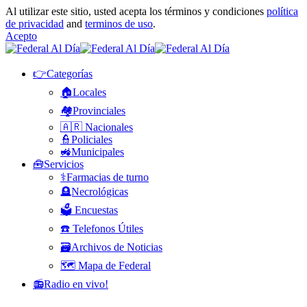
Al utilizar este sitio, usted acepta los términos y condiciones
política
de privacidad
and
terminos de uso
.
Acepto
👉Categorías
🏠Locales
🏘️Provinciales
🇦🇷 Nacionales
👮Policiales
🚜Municipales
🧰Servicios
⚕️Farmacias de turno
🪦Necrológicas
🗳️ Encuestas
☎️ Telefonos Útiles
🗃️Archivos de Noticias
🗺️ Mapa de Federal
📻Radio en vivo!