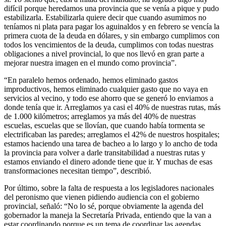
difícil porque heredamos una provincia que se venía a pique y pudo
estabilizarla. Estabilizarla quiere decir que cuando asumimos no
teníamos ni plata para pagar los aguinaldos y en febrero se vencía la
primera cuota de la deuda en dólares, y sin embargo cumplimos con
todos los vencimientos de la deuda, cumplimos con todas nuestras
obligaciones a nivel provincial, lo que nos llevó en gran parte a
mejorar nuestra imagen en el mundo como provincia”.
“En paralelo hemos ordenado, hemos eliminado gastos
improductivos, hemos eliminado cualquier gasto que no vaya en
servicios al vecino, y todo ese ahorro que se generó lo enviamos a
donde tenía que ir. Arreglamos ya casi el 40% de nuestras rutas, más
de 1.000 kilómetros; arreglamos ya más del 40% de nuestras
escuelas, escuelas que se llovían, que cuando había tormenta se
electrificaban las paredes; arreglamos el 42% de nuestros hospitales;
estamos haciendo una tarea de bacheo a lo largo y lo ancho de toda
la provincia para volver a darle transitabilidad a nuestras rutas y
estamos enviando el dinero adonde tiene que ir. Y muchas de esas
transformaciones necesitan tiempo”, describió.
Por último, sobre la falta de respuesta a los legisladores nacionales
del peronismo que vienen pidiendo audiencia con el gobierno
provincial, señaló: “No lo sé, porque obviamente la agenda del
gobernador la maneja la Secretaría Privada, entiendo que la van a
estar coordinando porque es un tema de coordinar las agendas.