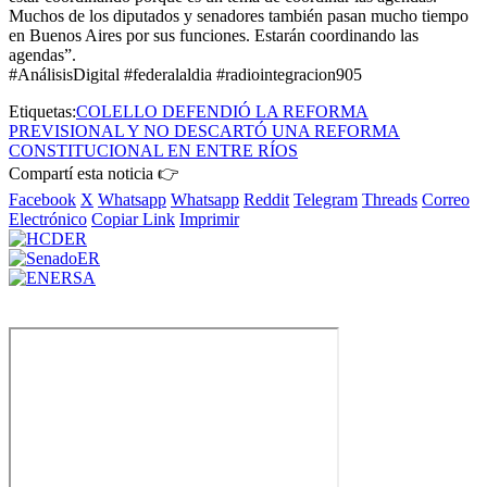
Muchos de los diputados y senadores también pasan mucho tiempo
en Buenos Aires por sus funciones. Estarán coordinando las
agendas”.
#AnálisisDigital #federalaldia #radiointegracion905
Etiquetas:
COLELLO DEFENDIÓ LA REFORMA
PREVISIONAL Y NO DESCARTÓ UNA REFORMA
CONSTITUCIONAL EN ENTRE RÍOS
Compartí esta noticia 👉
Facebook
X
Whatsapp
Whatsapp
Reddit
Telegram
Threads
Correo
Electrónico
Copiar Link
Imprimir