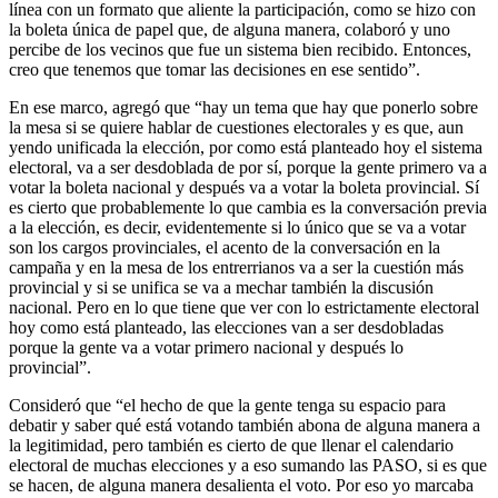
línea con un formato que aliente la participación, como se hizo con
la boleta única de papel que, de alguna manera, colaboró y uno
percibe de los vecinos que fue un sistema bien recibido. Entonces,
creo que tenemos que tomar las decisiones en ese sentido”.
En ese marco, agregó que “hay un tema que hay que ponerlo sobre
la mesa si se quiere hablar de cuestiones electorales y es que, aun
yendo unificada la elección, por como está planteado hoy el sistema
electoral, va a ser desdoblada de por sí, porque la gente primero va a
votar la boleta nacional y después va a votar la boleta provincial. Sí
es cierto que probablemente lo que cambia es la conversación previa
a la elección, es decir, evidentemente si lo único que se va a votar
son los cargos provinciales, el acento de la conversación en la
campaña y en la mesa de los entrerrianos va a ser la cuestión más
provincial y si se unifica se va a mechar también la discusión
nacional. Pero en lo que tiene que ver con lo estrictamente electoral
hoy como está planteado, las elecciones van a ser desdobladas
porque la gente va a votar primero nacional y después lo
provincial”.
Consideró que “el hecho de que la gente tenga su espacio para
debatir y saber qué está votando también abona de alguna manera a
la legitimidad, pero también es cierto de que llenar el calendario
electoral de muchas elecciones y a eso sumando las PASO, si es que
se hacen, de alguna manera desalienta el voto. Por eso yo marcaba