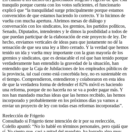
tranquilo porque cuenta con los votos suficientes, el funcionario
explicó que “la tranquilidad surge principalmente porque estamos
convencidos de que estamos haciendo lo correcto. Y lo hicimos de
vuelta con mucha apertura. Abrimos mesas de diálogo y
conversación con los sindicatos, los gremios, los partidos políticos,
Senado, Diputados, intendentes y le dimos la posibilidad a todos de
que puedan participar de la elaboración de este proyecto de ley. De
hecho, enviamos verticales de ideas para que justamente no dé la
sensación de que sea una ley a libro cerrado. Y la verdad que hemos
tenido un ida y vuelta muy importante con la gran mayoría de los
gremios y sindicatos, que es destacable el rol que han tenido porque
verdaderamente han entendido la gravedad de la situación, han
entendido que la Caja de Jubilaciones de los empleados públicos de
la provincia, tal cual como está concebida hoy, no es sustentable en
el tiempo. Comprendieron, entendieron y colaboraron en esta idea
de que la verdadera forma de defender el 82% móvil es haciendo
una reforma, porque de no hacerla no se va a poder pagar más. Y
nos han mandado muchas ideas que las hemos recibido, las hemos
incorporado y probablemente en los próximos días ya vamos a
enviar un proyecto de ley con todas esas reformas incorporadas”.
Reelección de Frigerio
Consultado si Frigerio tiene intención de ir por su reelección,
Colello apuntó: “No lo hablé en términos personales, pero ojalá que
sí. Yo siento que, casi a mitad del mandato, ha logrado algo muy