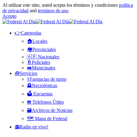
Al utilizar este sitio, usted acepta los términos y condiciones
política
de privacidad
and
terminos de uso
.
Acepto
👉Categorías
🏠Locales
🏘️Provinciales
🇦🇷 Nacionales
👮Policiales
🚜Municipales
🧰Servicios
⚕️Farmacias de turno
🪦Necrológicas
🗳️ Encuestas
☎️ Telefonos Útiles
🗃️Archivos de Noticias
🗺️ Mapa de Federal
📻Radio en vivo!