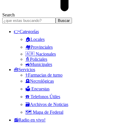
Search
👉Categorías
🏠Locales
🏘️Provinciales
🇦🇷 Nacionales
👮Policiales
🚜Municipales
🧰Servicios
⚕️Farmacias de turno
🪦Necrológicas
🗳️ Encuestas
☎️ Telefonos Útiles
🗃️Archivos de Noticias
🗺️ Mapa de Federal
📻Radio en vivo!