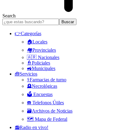
Search
👉Categorías
🏠Locales
🏘️Provinciales
🇦🇷 Nacionales
👮Policiales
🚜Municipales
🧰Servicios
⚕️Farmacias de turno
🪦Necrológicas
🗳️ Encuestas
☎️ Telefonos Útiles
🗃️Archivos de Noticias
🗺️ Mapa de Federal
📻Radio en vivo!