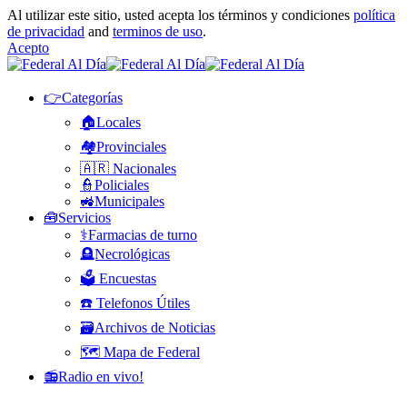
Al utilizar este sitio, usted acepta los términos y condiciones
política
de privacidad
and
terminos de uso
.
Acepto
👉Categorías
🏠Locales
🏘️Provinciales
🇦🇷 Nacionales
👮Policiales
🚜Municipales
🧰Servicios
⚕️Farmacias de turno
🪦Necrológicas
🗳️ Encuestas
☎️ Telefonos Útiles
🗃️Archivos de Noticias
🗺️ Mapa de Federal
📻Radio en vivo!