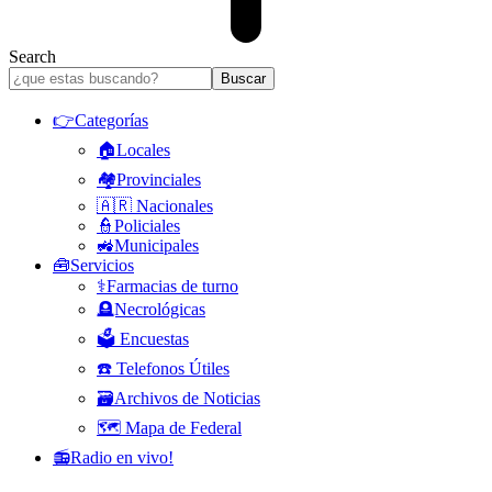
Search
👉Categorías
🏠Locales
🏘️Provinciales
🇦🇷 Nacionales
👮Policiales
🚜Municipales
🧰Servicios
⚕️Farmacias de turno
🪦Necrológicas
🗳️ Encuestas
☎️ Telefonos Útiles
🗃️Archivos de Noticias
🗺️ Mapa de Federal
📻Radio en vivo!