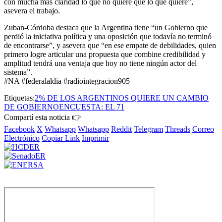
con mucha más claridad lo que no quiere que lo que quiere”,
asevera el trabajo.
Zuban-Córdoba destaca que la Argentina tiene “un Gobierno que
perdió la iniciativa política y una oposición que todavía no terminó
de encontrarse”, y asevera que “en ese empate de debilidades, quien
primero logre articular una propuesta que combine credibilidad y
amplitud tendrá una ventaja que hoy no tiene ningún actor del
sistema”.
#NA #federalaldia #radiointegracion905
Etiquetas:
2% DE LOS ARGENTINOS QUIERE UN CAMBIO
DE GOBIERNO
ENCUESTA: EL 71
Compartí esta noticia 👉
Facebook
X
Whatsapp
Whatsapp
Reddit
Telegram
Threads
Correo
Electrónico
Copiar Link
Imprimir