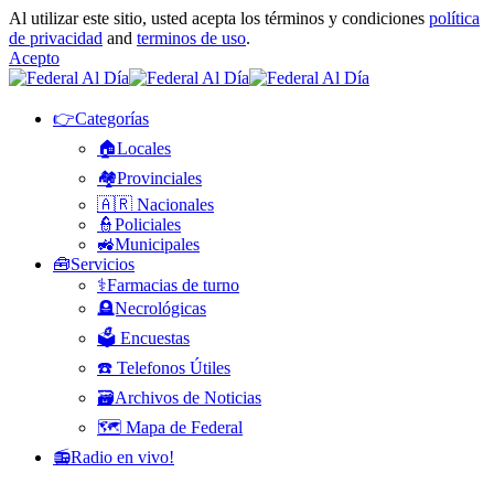
Al utilizar este sitio, usted acepta los términos y condiciones
política
de privacidad
and
terminos de uso
.
Acepto
👉Categorías
🏠Locales
🏘️Provinciales
🇦🇷 Nacionales
👮Policiales
🚜Municipales
🧰Servicios
⚕️Farmacias de turno
🪦Necrológicas
🗳️ Encuestas
☎️ Telefonos Útiles
🗃️Archivos de Noticias
🗺️ Mapa de Federal
📻Radio en vivo!