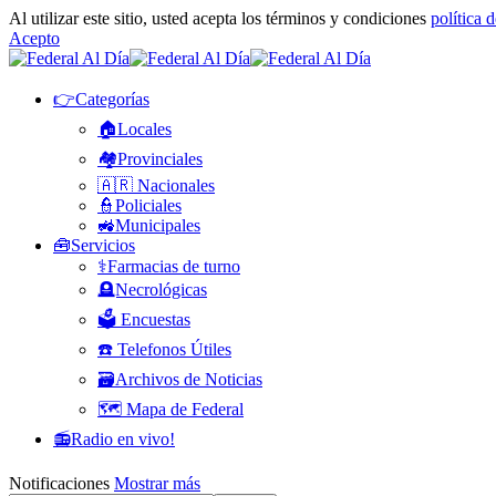
Al utilizar este sitio, usted acepta los términos y condiciones
política 
Acepto
👉Categorías
🏠Locales
🏘️Provinciales
🇦🇷 Nacionales
👮Policiales
🚜Municipales
🧰Servicios
⚕️Farmacias de turno
🪦Necrológicas
🗳️ Encuestas
☎️ Telefonos Útiles
🗃️Archivos de Noticias
🗺️ Mapa de Federal
📻Radio en vivo!
Notificaciones
Mostrar más