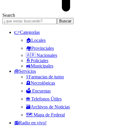
Search
👉Categorías
🏠Locales
🏘️Provinciales
🇦🇷 Nacionales
👮Policiales
🚜Municipales
🧰Servicios
⚕️Farmacias de turno
🪦Necrológicas
🗳️ Encuestas
☎️ Telefonos Útiles
🗃️Archivos de Noticias
🗺️ Mapa de Federal
📻Radio en vivo!