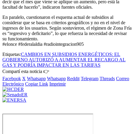
decir que el mes que viene se aplique un aumento, pero está la
facultad de hacerlo”, indicaron fuentes oficiales.
En paralelo, cuestionaron el esquema actual de subsidios al
considerar que se basa en criterios geográficos y no en el nivel de
ingresos de los usuarios. Según sostuvieron, el régimen de Zona Fría
es “regresivo y deficitario”, lo que refuerza la necesidad de revisar
su funcionamiento.
#elonce #federalaldia #radiointegracion905
Etiquetas:
CAMBIOS EN SUBSIDIOS ENERGÉTICOS: EL
GOBIERNO AUTORIZÓ A AUMENTAR EL RECARGO AL
GAS Y PODRÍA IMPACTAR EN LAS TARIFAS
Compartí esta noticia 👉
Facebook
X
Whatsapp
Whatsapp
Reddit
Telegram
Threads
Correo
Electrónico
Copiar Link
Imprimir