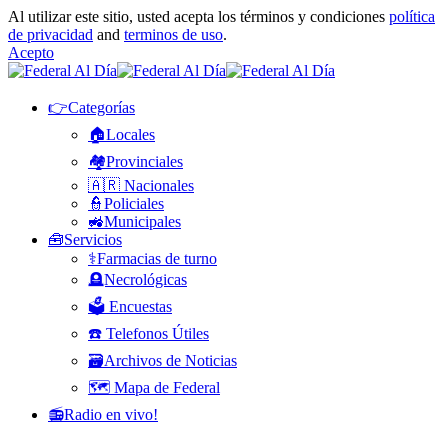
Al utilizar este sitio, usted acepta los términos y condiciones
política
de privacidad
and
terminos de uso
.
Acepto
👉Categorías
🏠Locales
🏘️Provinciales
🇦🇷 Nacionales
👮Policiales
🚜Municipales
🧰Servicios
⚕️Farmacias de turno
🪦Necrológicas
🗳️ Encuestas
☎️ Telefonos Útiles
🗃️Archivos de Noticias
🗺️ Mapa de Federal
📻Radio en vivo!