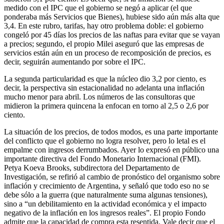
medido con el IPC que el gobierno se negó a aplicar (el que
ponderaba más Servicios que Bienes), hubiese sido aún más alta que
3,4. En este rubro, tarifas, hay otro problema doble: el gobierno
congeló por 45 días los precios de las naftas para evitar que se vayan
a precios; segundo, el propio Milei aseguró que las empresas de
servicios están aún en un proceso de recomposición de precios, es
decir, seguirán aumentando por sobre el IPC.
La segunda particularidad es que la núcleo dio 3,2 por ciento, es
decir, la perspectiva sin estacionalidad no adelanta una inflación
mucho menor para abril. Los números de las consultoras que
midieron la primera quincena la enfocan en torno al 2,5 o 2,6 por
ciento.
La situación de los precios, de todos modos, es una parte importante
del conflicto que el gobierno no logra resolver, pero lo letal es el
empalme con ingresos derrumbados. Ayer lo expresó en público una
importante directiva del Fondo Monetario Internacional (FMI).
Petya Koeva Brooks, subdirectora del Departamento de
Investigación, se refirió al cambio de pronóstico del organismo sobre
inflación y crecimiento de Argentina, y señaló que todo eso no se
debe sólo a la guerra (que naturalmente suma algunas tensiones),
sino a “un debilitamiento en la actividad económica y el impacto
negativo de la inflación en los ingresos reales”. El propio Fondo
admite que la capacidad de compra esta resentida. Vale decir que el