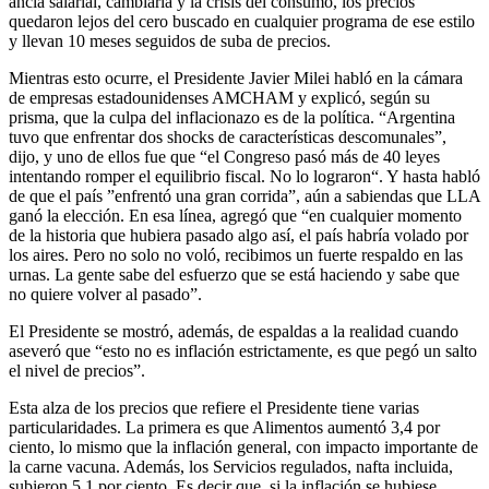
ancla salarial, cambiaria y la crisis del consumo, los precios
quedaron lejos del cero buscado en cualquier programa de ese estilo
y llevan 10 meses seguidos de suba de precios.
Mientras esto ocurre, el Presidente Javier Milei habló en la cámara
de empresas estadounidenses AMCHAM y explicó, según su
prisma, que la culpa del inflacionazo es de la política. “Argentina
tuvo que enfrentar dos shocks de características descomunales”,
dijo, y uno de ellos fue que “el Congreso pasó más de 40 leyes
intentando romper el equilibrio fiscal. No lo lograron“. Y hasta habló
de que el país ”enfrentó una gran corrida”, aún a sabiendas que LLA
ganó la elección. En esa línea, agregó que “en cualquier momento
de la historia que hubiera pasado algo así, el país habría volado por
los aires. Pero no solo no voló, recibimos un fuerte respaldo en las
urnas. La gente sabe del esfuerzo que se está haciendo y sabe que
no quiere volver al pasado”.
El Presidente se mostró, además, de espaldas a la realidad cuando
aseveró que “esto no es inflación estrictamente, es que pegó un salto
el nivel de precios”.
Esta alza de los precios que refiere el Presidente tiene varias
particularidades. La primera es que Alimentos aumentó 3,4 por
ciento, lo mismo que la inflación general, con impacto importante de
la carne vacuna. Además, los Servicios regulados, nafta incluida,
subieron 5,1 por ciento. Es decir que, si la inflación se hubiese