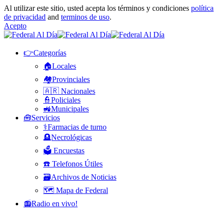
Al utilizar este sitio, usted acepta los términos y condiciones
política
de privacidad
and
terminos de uso
.
Acepto
👉Categorías
🏠Locales
🏘️Provinciales
🇦🇷 Nacionales
👮Policiales
🚜Municipales
🧰Servicios
⚕️Farmacias de turno
🪦Necrológicas
🗳️ Encuestas
☎️ Telefonos Útiles
🗃️Archivos de Noticias
🗺️ Mapa de Federal
📻Radio en vivo!