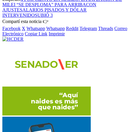
MILEI “SE DESPLOMA” PARA ARRIBA
CON
AJUSTE
SALARIOS PISADOS Y DÓLAR
INTERVENIDO
SUBIÓ 3
Compartí esta noticia 👉
Facebook
X
Whatsapp
Whatsapp
Reddit
Telegram
Threads
Correo
Electrónico
Copiar Link
Imprimir