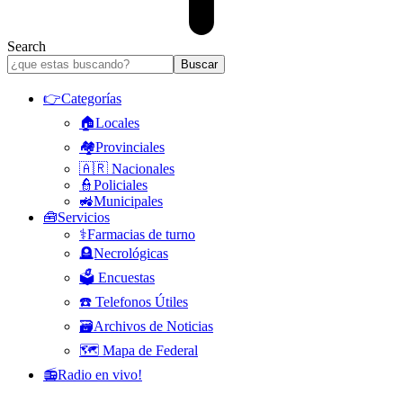
Search
👉Categorías
🏠Locales
🏘️Provinciales
🇦🇷 Nacionales
👮Policiales
🚜Municipales
🧰Servicios
⚕️Farmacias de turno
🪦Necrológicas
🗳️ Encuestas
☎️ Telefonos Útiles
🗃️Archivos de Noticias
🗺️ Mapa de Federal
📻Radio en vivo!