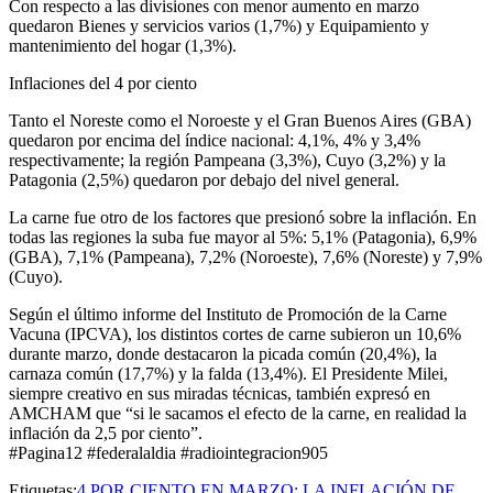
Con respecto a las divisiones con menor aumento en marzo
quedaron Bienes y servicios varios (1,7%) y Equipamiento y
mantenimiento del hogar (1,3%).
Inflaciones del 4 por ciento
Tanto el Noreste como el Noroeste y el Gran Buenos Aires (GBA)
quedaron por encima del índice nacional: 4,1%, 4% y 3,4%
respectivamente; la región Pampeana (3,3%), Cuyo (3,2%) y la
Patagonia (2,5%) quedaron por debajo del nivel general.
La carne fue otro de los factores que presionó sobre la inflación. En
todas las regiones la suba fue mayor al 5%: 5,1% (Patagonia), 6,9%
(GBA), 7,1% (Pampeana), 7,2% (Noroeste), 7,6% (Noreste) y 7,9%
(Cuyo).
Según el último informe del Instituto de Promoción de la Carne
Vacuna (IPCVA), los distintos cortes de carne subieron un 10,6%
durante marzo, donde destacaron la picada común (20,4%), la
carnaza común (17,7%) y la falda (13,4%). El Presidente Milei,
siempre creativo en sus miradas técnicas, también expresó en
AMCHAM que “si le sacamos el efecto de la carne, en realidad la
inflación da 2,5 por ciento”.
#Pagina12 #federalaldia #radiointegracion905
Etiquetas:
4 POR CIENTO EN MARZO: LA INFLACIÓN DE