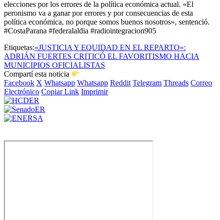
elecciones por los errores de la política económica actual. «El
peronismo va a ganar por errores y por consecuencias de esta
política económica, no porque somos buenos nosotros», sentenció.
#CostaParana #federalaldia #radiointegracion905
Etiquetas:
«JUSTICIA Y EQUIDAD EN EL REPARTO»:
ADRIÁN FUERTES CRITICÓ EL FAVORITISMO HACIA
MUNICIPIOS OFICIALISTAS
Compartí esta noticia
Facebook
X
Whatsapp
Whatsapp
Reddit
Telegram
Threads
Correo
Electrónico
Copiar Link
Imprimir