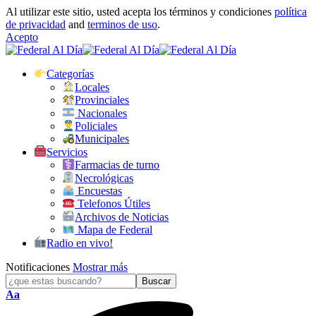
Al utilizar este sitio, usted acepta los términos y condiciones
política
de privacidad
and
terminos de uso
.
Acepto
Categorías
Locales
Provinciales
Nacionales
Policiales
Municipales
Servicios
Farmacias de turno
Necrológicas
Encuestas
Telefonos Útiles
Archivos de Noticias
Mapa de Federal
Radio en vivo!
Notificaciones
Mostrar más
Tamaño
Aa