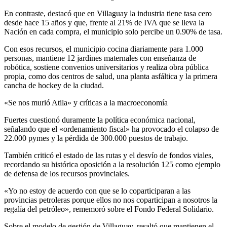
En contraste, destacó que en Villaguay la industria tiene tasa cero
desde hace 15 años y que, frente al 21% de IVA que se lleva la
Nación en cada compra, el municipio solo percibe un 0.90% de tasa.
Con esos recursos, el municipio cocina diariamente para 1.000
personas, mantiene 12 jardines maternales con enseñanza de
robótica, sostiene convenios universitarios y realiza obra pública
propia, como dos centros de salud, una planta asfáltica y la primera
cancha de hockey de la ciudad.
«Se nos murió Atila» y críticas a la macroeconomía
Fuertes cuestionó duramente la política económica nacional,
señalando que el «ordenamiento fiscal» ha provocado el colapso de
22.000 pymes y la pérdida de 300.000 puestos de trabajo.
También criticó el estado de las rutas y el desvío de fondos viales,
recordando su histórica oposición a la resolución 125 como ejemplo
de defensa de los recursos provinciales.
«Yo no estoy de acuerdo con que se lo coparticiparan a las
provincias petroleras porque ellos no nos coparticipan a nosotros la
regalía del petróleo», rememoró sobre el Fondo Federal Solidario.
Sobre el modelo de gestión de Villaguay, resaltó que mantienen el