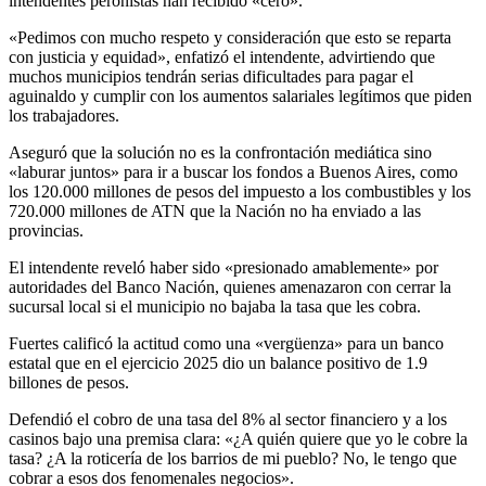
intendentes peronistas han recibido «cero».
«Pedimos con mucho respeto y consideración que esto se reparta
con justicia y equidad», enfatizó el intendente, advirtiendo que
muchos municipios tendrán serias dificultades para pagar el
aguinaldo y cumplir con los aumentos salariales legítimos que piden
los trabajadores.
Aseguró que la solución no es la confrontación mediática sino
«laburar juntos» para ir a buscar los fondos a Buenos Aires, como
los 120.000 millones de pesos del impuesto a los combustibles y los
720.000 millones de ATN que la Nación no ha enviado a las
provincias.
El intendente reveló haber sido «presionado amablemente» por
autoridades del Banco Nación, quienes amenazaron con cerrar la
sucursal local si el municipio no bajaba la tasa que les cobra.
Fuertes calificó la actitud como una «vergüenza» para un banco
estatal que en el ejercicio 2025 dio un balance positivo de 1.9
billones de pesos.
Defendió el cobro de una tasa del 8% al sector financiero y a los
casinos bajo una premisa clara: «¿A quién quiere que yo le cobre la
tasa? ¿A la roticería de los barrios de mi pueblo? No, le tengo que
cobrar a esos dos fenomenales negocios».