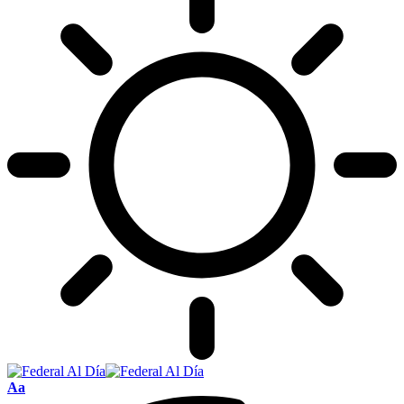
Tamaño
Aa