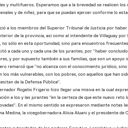
iles y multifueros. Esperamos que a la brevedad se realicen los
enales y de niñez, para que se puedan ejercer conforme lo esta
ció a los miembros del Superior Tribunal de Justicia por haber 
interior de la provincia, así como al intendente de Villaguay po
o, no sólo en esta oportunidad, sino para encuentros frecuente
citó a cada uno y cada una de los jurantes, por “haber concluid
ares, y por supuesto también a sus familias, que son un apoyo 
Pero remarcó que “no alcanza con el conocimiento jurídico, sino
los más vulnerables, con los pobres, con aquellos que han sid
esitan de la Defensa Pública”.
ernador Rogelio Frigerio hizo llegar una misiva en la cual exp
tación a los y las jurantes “en la certeza de que este nuevo reto
novadas”. En el mismo sentido se expresaron mediante notas las
a Medina, la vicegobernadora Alicia Aluani y el presidente de