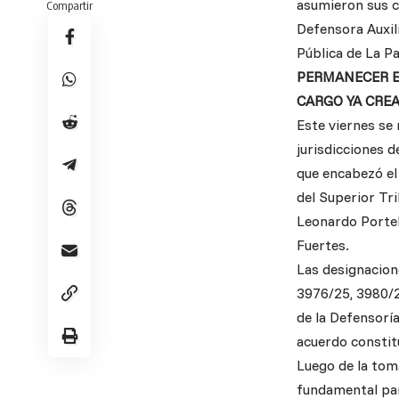
asumieron sus c
Compartir
Defensora Auxil
Pública de La P
PERMANECER E
CARGO YA CREA
Este viernes se 
jurisdicciones d
que encabezó el 
del Superior Tri
Leonardo Portel
Fuertes.
Las designacion
3976/25, 3980/2
de la Defensoría
acuerdo constit
Luego de la tom
fundamental par