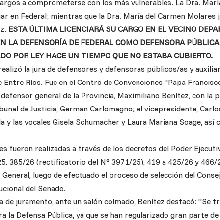
argos a comprometerse con los más vulnerables. La Dra. María
iar en Federal; mientras que la Dra. María del Carmen Molares
az.
ESTA ÚLTIMA LICENCIARÁ SU CARGO EN EL VECINO DEP
N LA DEFENSORÍA DE FEDERAL COMO DEFENSORA PÚBLICA N
DO POR LEY HACE UN TIEMPO QUE NO ESTABA CUBIERTO.
realizó la jura de defensores y defensoras públicos/as y auxilia
e Entre Ríos. Fue en el Centro de Convenciones “Papa Francisco”
defensor general de la Provincia, Maximiliano Benítez, con la p
bunal de Justicia, Germán Carlomagno; el vicepresidente, Carlo
a y las vocales Gisela Schumacher y Laura Mariana Soage, así 
es fueron realizadas a través de los decretos del Poder Ejecut
5, 385/26 (rectificatorio del N° 3971/25), 419 a 425/26 y 466/
 General, luego de efectuado el proceso de selección del Consej
ucional del Senado.
a de juramento, ante un salón colmado, Benítez destacó: “Se tr
a la Defensa Pública, ya que se han regularizado gran parte de