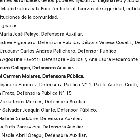
ntes autoridades de los poderes Ejecutivo, Legislativo y Judicia
 Magistratura y la Función Judicial, fuerzas de seguridad, enti
tituciones de la comunidad.
ignadas:
María José Pelayo, Defensora Auxiliar.
ndrea Pignataro, Defensora Pública; Débora Vanesa Cosatti, De
Uruguay: Carlos Andrés Pellichero, Defensor Público.
 Agostina Favotti, Defensora Pública, y Ana Laura Pedemonte, 
aura Gallegos, Defensora Auxiliar.
el Carmen Molares, Defensora Pública.
lejandra Ramírez, Defensora Pública N° 1; Pablo Andrés Conti,
a Frate, Defensora Pública N° 15.
María Jesús Mernes, Defensora Auxiliar.
: Salvador Joaquín Olarte, Defensor Público.
Natalia Smaldone, Defensora Auxiliar.
na Ruth Parravicini, Defensora Auxiliar.
: Nadia Abril Otegui, Defensora Auxiliar.