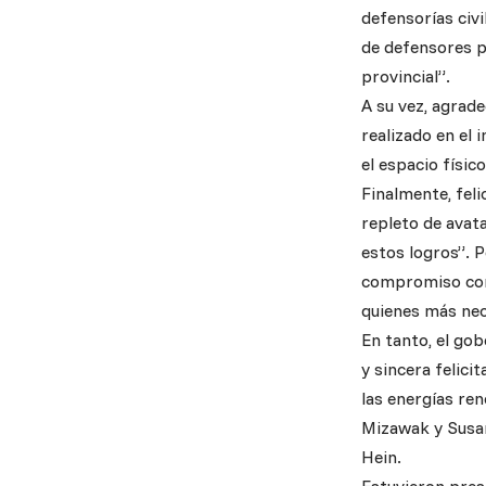
defensorías civ
de defensores p
provincial”.
A su vez, agrade
realizado en el 
el espacio físic
Finalmente, feli
repleto de avat
estos logros”. 
compromiso con 
quienes más nec
En tanto, el gob
y sincera felici
las energías re
Mizawak y Susan
Hein.