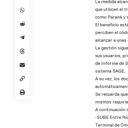
La medida alcan
que utilicen el 
como Paraná y s
El beneficio es
perciben el códi
alcanzar a unas
La gestión sigu
sus usuarios, pr
de Informe de S
sistema SAGE.
A su vez, los do
automáticamente
Se recuerda que 
mismos requirie
A continuación s
-SUBE Entre Río
Terminal de Ómn