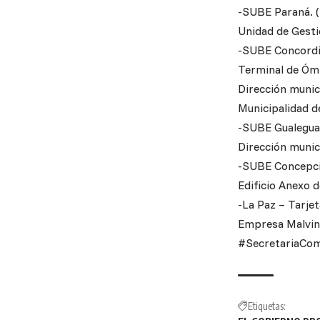
-SUBE Paraná. (
Unidad de Gesti
-SUBE Concord
Terminal de Ómn
Dirección munic
Municipalidad d
-SUBE Gualegu
Dirección munic
-SUBE Concepci
Edificio Anexo d
-La Paz – Tarje
Empresa Malvina
#SecretariaCom
Etiquetas: