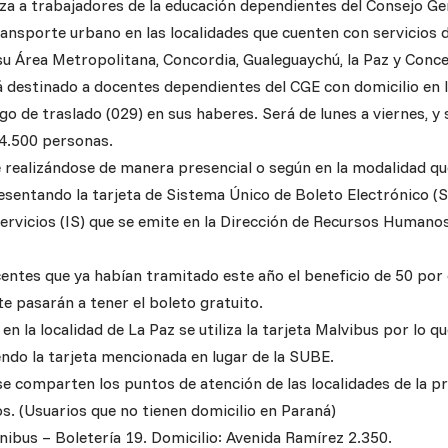
za a trabajadores de la educación dependientes del Consejo Ge
transporte urbano en las localidades que cuenten con servicios 
u Área Metropolitana, Concordia, Gualeguaychú, la Paz y Conce
tá destinado a docentes dependientes del CGE con domicilio en 
go de traslado (029) en sus haberes. Será de lunes a viernes, y
 4.500 personas.
e realizándose de manera presencial o según en la modalidad que
esentando la tarjeta de Sistema Único de Boleto Electrónico (SU
ervicios (IS) que se emite en la Dirección de Recursos Humanos
centes que ya habían tramitado este año el beneficio de 50 por
 pasarán a tener el boleto gratuito.
en la localidad de La Paz se utiliza la tarjeta Malvibus por lo qu
ndo la tarjeta mencionada en lugar de la SUBE.
e comparten los puntos de atención de las localidades de la pr
s. (Usuarios que no tienen domicilio en Paraná)
ibus – Boletería 19. Domicilio: Avenida Ramírez 2.350.