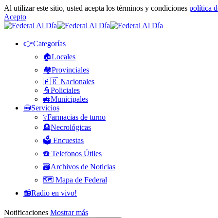
Al utilizar este sitio, usted acepta los términos y condiciones
política 
Acepto
👉Categorías
🏠Locales
🏘️Provinciales
🇦🇷 Nacionales
👮Policiales
🚜Municipales
🧰Servicios
⚕️Farmacias de turno
🪦Necrológicas
🗳️ Encuestas
☎️ Telefonos Útiles
🗃️Archivos de Noticias
🗺️ Mapa de Federal
📻Radio en vivo!
Notificaciones
Mostrar más