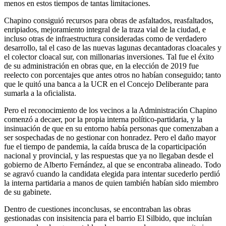
menos en estos tiempos de tantas limitaciones.
Chapino consiguió recursos para obras de asfaltados, reasfaltados,
enripiados, mejoramiento integral de la traza vial de la ciudad, e
incluso otras de infraestructura consideradas como de verdadero
desarrollo, tal el caso de las nuevas lagunas decantadoras cloacales y
el colector cloacal sur, con millonarias inversiones. Tal fue el éxito
de su administración en obras que, en la elección de 2019 fue
reelecto con porcentajes que antes otros no habían conseguido; tanto
que le quitó una banca a la UCR en el Concejo Deliberante para
sumarla a la oficialista.
Pero el reconocimiento de los vecinos a la Administración Chapino
comenzó a decaer, por la propia interna político-partidaria, y la
insinuación de que en su entorno había personas que comenzaban a
ser sospechadas de no gestionar con honradez. Pero el daño mayor
fue el tiempo de pandemia, la caída brusca de la coparticipación
nacional y provincial, y las respuestas que ya no llegaban desde el
gobierno de Alberto Fernández, al que se encontraba alineado. Todo
se agravó cuando la candidata elegida para intentar sucederlo perdió
la interna partidaria a manos de quien también habían sido miembro
de su gabinete.
Dentro de cuestiones inconclusas, se encontraban las obras
gestionadas con insisitencia para el barrio El Silbido, que incluían