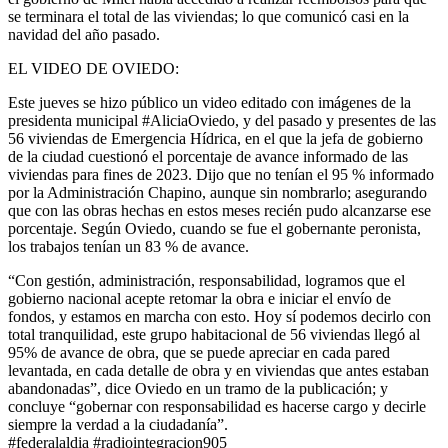
se terminara el total de las viviendas; lo que comunicó casi en la
navidad del año pasado.
EL VIDEO DE OVIEDO:
Este jueves se hizo público un video editado con imágenes de la
presidenta municipal #AliciaOviedo, y del pasado y presentes de las
56 viviendas de Emergencia Hídrica, en el que la jefa de gobierno
de la ciudad cuestionó el porcentaje de avance informado de las
viviendas para fines de 2023. Dijo que no tenían el 95 % informado
por la Administración Chapino, aunque sin nombrarlo; asegurando
que con las obras hechas en estos meses recién pudo alcanzarse ese
porcentaje. Según Oviedo, cuando se fue el gobernante peronista,
los trabajos tenían un 83 % de avance.
“Con gestión, administración, responsabilidad, logramos que el
gobierno nacional acepte retomar la obra e iniciar el envío de
fondos, y estamos en marcha con esto. Hoy sí podemos decirlo con
total tranquilidad, este grupo habitacional de 56 viviendas llegó al
95% de avance de obra, que se puede apreciar en cada pared
levantada, en cada detalle de obra y en viviendas que antes estaban
abandonadas”, dice Oviedo en un tramo de la publicación; y
concluye “gobernar con responsabilidad es hacerse cargo y decirle
siempre la verdad a la ciudadanía”.
#federalaldia #radiointegracion905