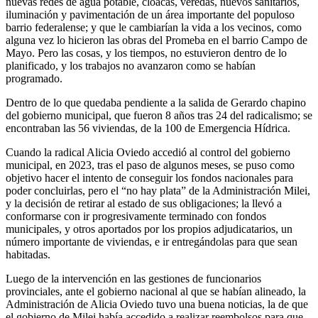
nuevas redes de agua potable, cloacas, veredas, nuevos sanitarios,
iluminación y pavimentación de un área importante del populoso
barrio federalense; y que le cambiarían la vida a los vecinos, como
alguna vez lo hicieron las obras del Promeba en el barrio Campo de
Mayo. Pero las cosas, y los tiempos, no estuvieron dentro de lo
planificado, y los trabajos no avanzaron como se habían
programado.
Dentro de lo que quedaba pendiente a la salida de Gerardo chapino
del gobierno municipal, que fueron 8 años tras 24 del radicalismo; se
encontraban las 56 viviendas, de la 100 de Emergencia Hídrica.
Cuando la radical Alicia Oviedo accedió al control del gobierno
municipal, en 2023, tras el paso de algunos meses, se puso como
objetivo hacer el intento de conseguir los fondos nacionales para
poder concluirlas, pero el “no hay plata” de la Administración Milei,
y la decisión de retirar al estado de sus obligaciones; la llevó a
conformarse con ir progresivamente terminado con fondos
municipales, y otros aportados por los propios adjudicatarios, un
número importante de viviendas, e ir entregándolas para que sean
habitadas.
Luego de la intervención en las gestiones de funcionarios
provinciales, ante el gobierno nacional al que se habían alineado, la
Administración de Alicia Oviedo tuvo una buena noticias, la de que
el gobierno de Milei había accedido a realizar reembolsos para que