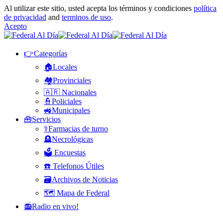
Al utilizar este sitio, usted acepta los términos y condiciones
política
de privacidad
and
terminos de uso
.
Acepto
👉Categorías
🏠Locales
🏘️Provinciales
🇦🇷 Nacionales
👮Policiales
🚜Municipales
🧰Servicios
⚕️Farmacias de turno
🪦Necrológicas
🗳️ Encuestas
☎️ Telefonos Útiles
🗃️Archivos de Noticias
🗺️ Mapa de Federal
📻Radio en vivo!