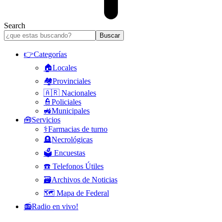
Search
👉Categorías
🏠Locales
🏘️Provinciales
🇦🇷 Nacionales
👮Policiales
🚜Municipales
🧰Servicios
⚕️Farmacias de turno
🪦Necrológicas
🗳️ Encuestas
☎️ Telefonos Útiles
🗃️Archivos de Noticias
🗺️ Mapa de Federal
📻Radio en vivo!