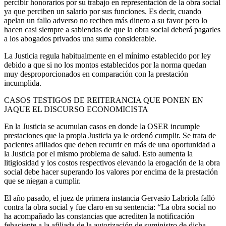
percibir honorarios por su trabajo en representación de la obra social
ya que perciben un salario por sus funciones. Es decir, cuando
apelan un fallo adverso no reciben más dinero a su favor pero lo
hacen casi siempre a sabiendas de que la obra social deberá pagarles
a los abogados privados una suma considerable.
La Justicia regula habitualmente en el mínimo establecido por ley
debido a que si no los montos establecidos por la norma quedan
muy desproporcionados en comparación con la prestación
incumplida.
CASOS TESTIGOS DE REITERANCIA QUE PONEN EN
JAQUE EL DISCURSO ECONOMICISTA
En la Justicia se acumulan casos en donde la OSER incumple
prestaciones que la propia Justicia ya le ordenó cumplir. Se trata de
pacientes afiliados que deben recurrir en más de una oportunidad a
la Justicia por el mismo problema de salud. Esto aumenta la
litigiosidad y los costos respectivos elevando la erogación de la obra
social debe hacer superando los valores por encima de la prestación
que se niegan a cumplir.
El año pasado, el juez de primera instancia Gervasio Labriola falló
contra la obra social y fue claro en su sentencia: “La obra social no
ha acompañado las constancias que acrediten la notificación
fehaciente a la afiliada de la autorización de suministro de dicha