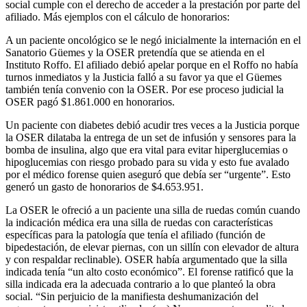
social cumple con el derecho de acceder a la prestación por parte del
afiliado. Más ejemplos con el cálculo de honorarios:
A un paciente oncológico se le negó inicialmente la internación en el
Sanatorio Güemes y la OSER pretendía que se atienda en el
Instituto Roffo. El afiliado debió apelar porque en el Roffo no había
turnos inmediatos y la Justicia falló a su favor ya que el Güemes
también tenía convenio con la OSER. Por ese proceso judicial la
OSER pagó $1.861.000 en honorarios.
Un paciente con diabetes debió acudir tres veces a la Justicia porque
la OSER dilataba la entrega de un set de infusión y sensores para la
bomba de insulina, algo que era vital para evitar hiperglucemias o
hipoglucemias con riesgo probado para su vida y esto fue avalado
por el médico forense quien aseguró que debía ser “urgente”. Esto
generó un gasto de honorarios de $4.653.951.
La OSER le ofreció a un paciente una silla de ruedas común cuando
la indicación médica era una silla de ruedas con características
específicas para la patología que tenía el afiliado (función de
bipedestación, de elevar piernas, con un sillín con elevador de altura
y con respaldar reclinable). OSER había argumentado que la silla
indicada tenía “un alto costo económico”. El forense ratificó que la
silla indicada era la adecuada contrario a lo que planteó la obra
social. “Sin perjuicio de la manifiesta deshumanización del