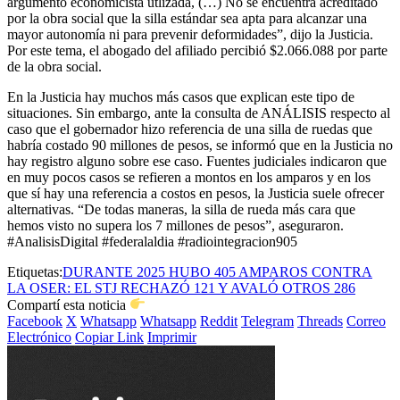
argumento economicista utlizada, (…) No se encuentra acreditado
por la obra social que la silla estándar sea apta para alcanzar una
mayor autonomía ni para prevenir deformidades”, dijo la Justicia.
Por este tema, el abogado del afiliado percibió $2.066.088 por parte
de la obra social.
En la Justicia hay muchos más casos que explican este tipo de
situaciones. Sin embargo, ante la consulta de ANÁLISIS respecto al
caso que el gobernador hizo referencia de una silla de ruedas que
habría costado 90 millones de pesos, se informó que en la Justicia no
hay registro alguno sobre ese caso. Fuentes judiciales indicaron que
en muy pocos casos se refieren a montos en los amparos y en los
que sí hay una referencia a costos en pesos, la Justicia suele ofrecer
alternativas. “De todas maneras, la silla de rueda más cara que
hemos visto no supera los 7 millones de pesos”, aseguraron.
#AnalisisDigital #federalaldia #radiointegracion905
Etiquetas:
DURANTE 2025 HUBO 405 AMPAROS CONTRA
LA OSER: EL STJ RECHAZÓ 121 Y AVALÓ OTROS 286
Compartí esta noticia
Facebook
X
Whatsapp
Whatsapp
Reddit
Telegram
Threads
Correo
Electrónico
Copiar Link
Imprimir