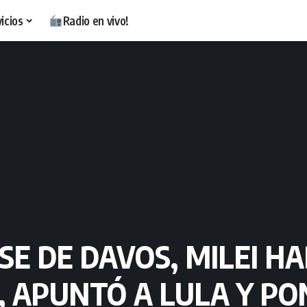
icios
Radio en vivo!
E DE DAVOS, MILEI HA
 APUNTÓ A LULA Y PO