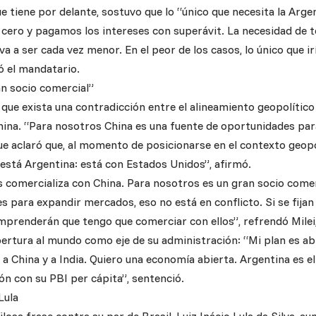
 tiene por delante, sostuvo que lo “único que necesita la Argen
 cero y pagamos los intereses con superávit. La necesidad de t
va a ser cada vez menor. En el peor de los casos, lo único que i
có el mandatario.
an socio comercial”
que exista una contradicción entre el alineamiento geopolítico
ina. “Para nosotros China es una fuente de oportunidades pa
ue aclaró que, al momento de posicionarse en el contexto geopó
está Argentina: está con Estados Unidos”, afirmó.
 comercializa con China. Para nosotros es un gran socio come
 para expandir mercados, eso no está en conflicto. Si se fijan
mprenderán que tengo que comerciar con ellos”, refrendó Milei, 
pertura al mundo como eje de su administración: “Mi plan es ab
a China y a India. Quiero una economía abierta. Argentina es e
ón con su PBI per cápita”, sentenció.
Lula