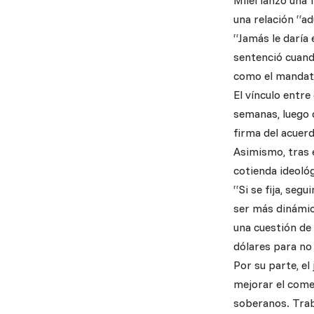
Milei lanzó una 
una relación “a
“Jamás le daría
sentenció cuand
como el mandata
El vínculo entre
semanas, luego d
firma del acuer
Asimismo, tras e
cotienda ideológ
“Si se fija, se
ser más dinámic
una cuestión de 
dólares para no
Por su parte, el
mejorar el come
soberanos. Trab