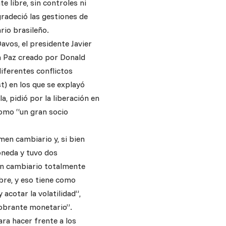
 libre, sin controles ni
gradeció las gestiones de
rio brasileño.
avos, el presidente Javier
 la Paz creado por Donald
ferentes conflictos
) en los que se explayó
a, pidió por la liberación en
como “un gran socio
men cambiario y, si bien
oneda y tuvo dos
men cambiario totalmente
ibre, y eso tiene como
 acotar la volatilidad”,
sobrante monetario”.
ra hacer frente a los