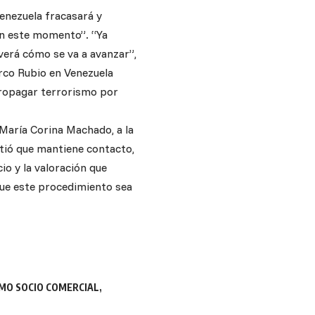
Venezuela fracasará y
en este momento”. “Ya
 verá cómo se va a avanzar”,
rco Rubio en Venezuela
propagar terrorismo por
 María Corina Machado, a la
itió que mantiene contacto,
io y la valoración que
 que este procedimiento sea
MO SOCIO COMERCIAL