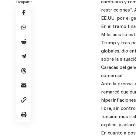
cambiario y rem
Compartir
restricciones“. 
EE.UU. por el g
En el tramo fina
Milei asistió es
Trump y tras po
globales, dio e
sobre la situaci
Caracas del gen
comercial”.
Ante la prensa, 
remarcó que dur
hiperinflacione
libre, sin contr
función mostrale
explicó, y acla
En cuanto a pos