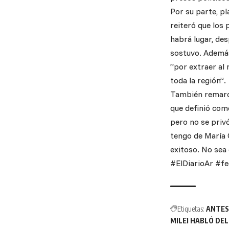
Por su parte, p
reiteró que los
habrá lugar, des
sostuvo. Además
“por extraer al
toda la región”.
También remarcó 
que definió com
pero no se priv
tengo de María 
exitoso. No sea
#ElDiarioAr #fe
Etiquetas:
ANTES
MILEI HABLÓ DEL