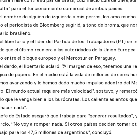
filosa frase contra su par de Brasil, Luiz Inácio Lula da Silva, 
dulta” para el funcionamiento comercial de ambos países.
 el nombre de alguien de izquierda a mis perros, los amo mucho 
o el periodista de Bloomberg sugirió, a tono de broma, que n
rio brasileño.
 el libertario y el líder del Partido de los Trabajadores (PT) se 
e que el último reuniera a las autoridades de la Unión Europea en
do entre el bloque europeo y el Mercosur en Paraguay.
l dardo, el libertario aclaró: “Al margen de eso, tenemos una re
ica de papers. En el medio está la vida de millones de seres h
guimos avanzando y le hemos dado mucho impulso adentro del M
o. El mundo actual requiere más velocidad”, sostuvo, y remarcó
lo que le venga bien a los burócratas. Los calienta asientos q
 hacer nada”.
 jefe de Estado aseguró que trabaja para “generar resultados”, 
rcio. “No voy a romper nada. Si otros países deciden tomar ot
ajo para los 47,5 millones de argentinos”, concluyó.