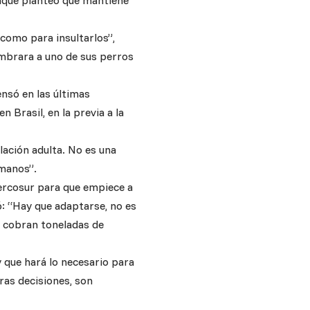
aunque planteó que mantiene
como para insultarlos”,
ombrara a uno de sus perros
tensó en las últimas
 Brasil, en la previa a la
lación adulta. No es una
umanos”.
ercosur para que empiece a
: “Hay que adaptarse, no es
ue cobran toneladas de
y que hará lo necesario para
ras decisiones, son