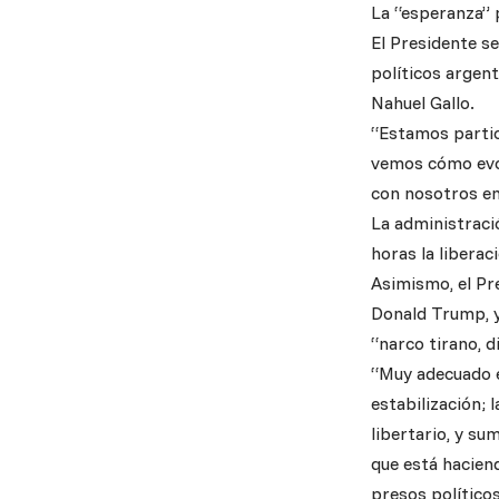
La “esperanza” p
El Presidente s
políticos argen
Nahuel Gallo.
“Estamos partic
vemos cómo evol
con nosotros en
La administració
horas la liberac
Asimismo, el Pr
Donald Trump, y
“narco tirano, d
“Muy adecuado e
estabilización; 
libertario, y su
que está hacien
presos políticos