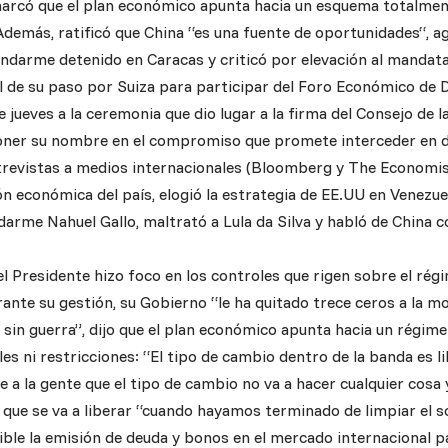
arcó que el plan económico apunta hacia un esquema totalmente
Además, ratificó que China “es una fuente de oportunidades“, a
endarme detenido en Caracas y criticó por elevación al mandata
l de su paso por Suiza para participar del Foro Económico de D
te jueves a la ceremonia que dio lugar a la firma del Consejo de
ner su nombre en el compromiso que promete interceder en di
ntrevistas a medios internacionales (Bloomberg y The Economist
ón económica del país, elogió la estrategia de EE.UU en Venezuel
darme Nahuel Gallo, maltrató a Lula da Silva y habló de China 
el Presidente hizo foco en los controles que rigen sobre el régi
ante su gestión, su Gobierno “le ha quitado trece ceros a la m
s sin guerra”, dijo que el plan económico apunta hacia un régi
oles ni restricciones: “El tipo de cambio dentro de la banda es l
 a la gente que el tipo de cambio no va a hacer cualquier cosa y
ró que se va a liberar “cuando hayamos terminado de limpiar el 
ible la emisión de deuda y bonos en el mercado internacional pa