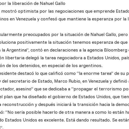
or la liberación de Nahuel Gallo
e mostró optimista por las negociaciones que emprende Estad
tinos en Venezuela y confesó que mantiene la esperanza por la 
ularmente preocupados por la situación de Nahuel Gallo, pero 
uciona positivamente la situación tenemos esperanza de que 
 la Argentina”, contó en declaraciones a la agencia Bloomberg 
n libertaria delegó la tarea negociadora a Estados Unidos, paí
ión de los detenidos, en especial de los argentinos.
esidente destacó lo que calificó como “la enorme tarea” de su 
 del secretario de Estado, Marco Rubio, en Venezuela y defini
ictador, asesino” que se dedicaba a “propagar el terrorismo por
l plan que ha diseñado el gobierno de Estados Unidos, que tiene
la reconstrucción y después iniciará la transición hacia la democ
mó: “No sería posible hacerlo de otra manera a como lo están h
do Estados Unidos es excelente. Está dando resultado. Se están
”.