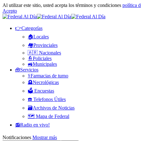
Al utilizar este sitio, usted acepta los términos y condiciones
política 
Acepto
👉Categorías
🏠Locales
🏘️Provinciales
🇦🇷 Nacionales
👮Policiales
🚜Municipales
🧰Servicios
⚕️Farmacias de turno
🪦Necrológicas
🗳️ Encuestas
☎️ Telefonos Útiles
🗃️Archivos de Noticias
🗺️ Mapa de Federal
📻Radio en vivo!
Notificaciones
Mostrar más