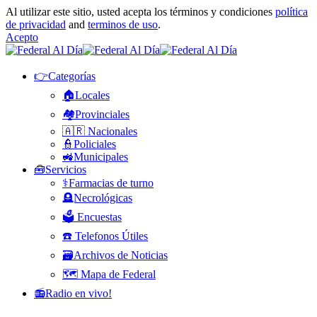
Al utilizar este sitio, usted acepta los términos y condiciones
política
de privacidad
and
terminos de uso
.
Acepto
👉Categorías
🏠Locales
🏘️Provinciales
🇦🇷 Nacionales
👮Policiales
🚜Municipales
🧰Servicios
⚕️Farmacias de turno
🪦Necrológicas
🗳️ Encuestas
☎️ Telefonos Útiles
🗃️Archivos de Noticias
🗺️ Mapa de Federal
📻Radio en vivo!