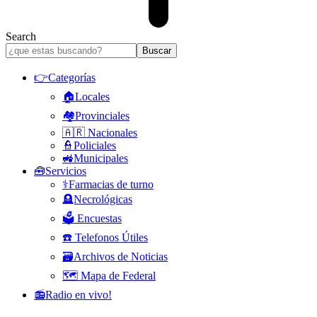
Search
👉Categorías
🏠Locales
🏘️Provinciales
🇦🇷 Nacionales
👮Policiales
🚜Municipales
🧰Servicios
⚕️Farmacias de turno
🪦Necrológicas
🗳️ Encuestas
☎️ Telefonos Útiles
🗃️Archivos de Noticias
🗺️ Mapa de Federal
📻Radio en vivo!