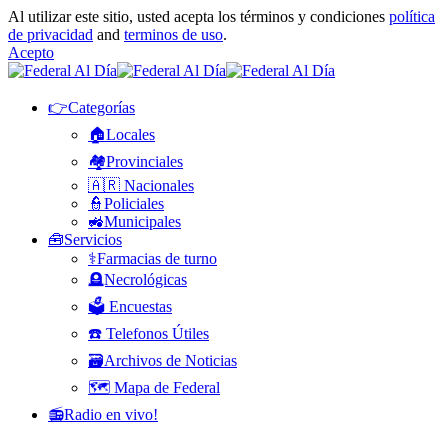
Al utilizar este sitio, usted acepta los términos y condiciones
política
de privacidad
and
terminos de uso
.
Acepto
👉Categorías
🏠Locales
🏘️Provinciales
🇦🇷 Nacionales
👮Policiales
🚜Municipales
🧰Servicios
⚕️Farmacias de turno
🪦Necrológicas
🗳️ Encuestas
☎️ Telefonos Útiles
🗃️Archivos de Noticias
🗺️ Mapa de Federal
📻Radio en vivo!