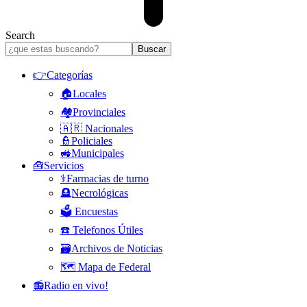
Search
👉Categorías
🏠Locales
🏘️Provinciales
🇦🇷 Nacionales
👮Policiales
🚜Municipales
🧰Servicios
⚕️Farmacias de turno
🪦Necrológicas
🗳️ Encuestas
☎️ Telefonos Útiles
🗃️Archivos de Noticias
🗺️ Mapa de Federal
📻Radio en vivo!