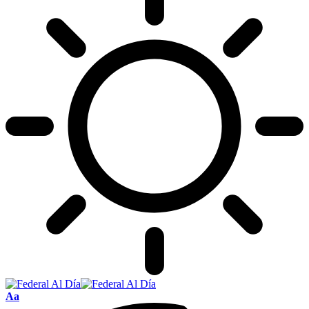
Tamaño
Aa