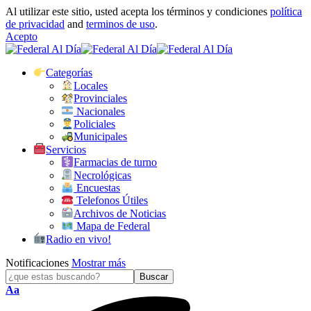
Al utilizar este sitio, usted acepta los términos y condiciones
política
de privacidad
and
terminos de uso
.
Acepto
Categorías
Locales
Provinciales
Nacionales
Policiales
Municipales
Servicios
Farmacias de turno
Necrológicas
Encuestas
Telefonos Útiles
Archivos de Noticias
Mapa de Federal
Radio en vivo!
Notificaciones
Mostrar más
Tamaño
Aa