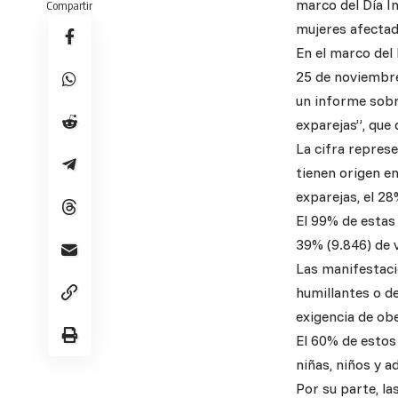
marco del Día In
Compartir
mujeres afectad
En el marco del 
25 de noviembre
un informe sobre
exparejas”, que 
La cifra repres
tienen origen en
exparejas, el 28
El 99% de estas 
39% (9.846) de v
Las manifestaci
humillantes o de
exigencia de obe
El 60% de estos 
niñas, niños y a
Por su parte, l