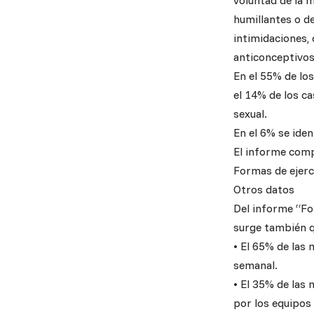
voluntad de la 
humillantes o d
intimidaciones,
anticonceptivos
En el 55% de lo
el 14% de los ca
sexual.
En el 6% se ident
El informe com
Formas de ejerci
Otros datos
Del informe “For
surge también q
•⁠ ⁠El 65% de la
semanal.
•⁠ ⁠El 35% de la
por los equipos