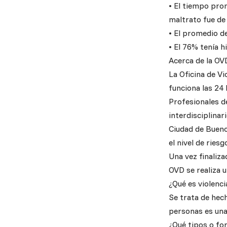
•⁠ ⁠El tiempo p
maltrato fue de
•⁠ ⁠El promedio 
•⁠ ⁠El 76% tenía
Acerca de la OV
La Oficina de V
funciona las 24 
Profesionales de
interdisciplinar
Ciudad de Buenos
el nivel de ries
Una vez finalizad
OVD se realiza u
¿Qué es violenc
Se trata de hech
personas es una 
¿Qué tipos o fo