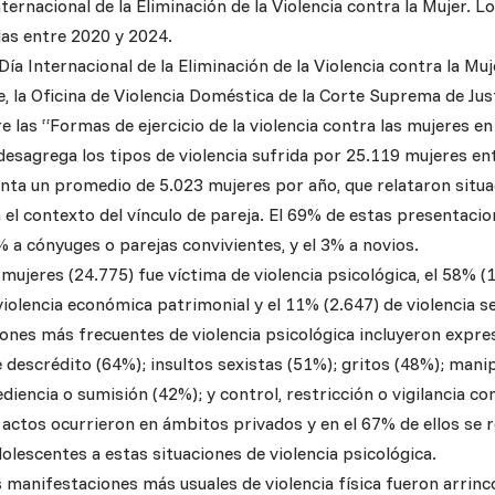
ternacional de la Eliminación de la Violencia contra la Mujer. 
as entre 2020 y 2024.
Día Internacional de la Eliminación de la Violencia contra la M
, la Oficina de Violencia Doméstica de la Corte Suprema de Just
 las “Formas de ejercicio de la violencia contra las mujeres en
desagrega los tipos de violencia sufrida por 25.119 mujeres en
enta un promedio de 5.023 mujeres por año, que relataron situa
 el contexto del vínculo de pareja. El 69% de estas presentacio
% a cónyuges o parejas convivientes, y el 3% a novios.
mujeres (24.775) fue víctima de violencia psicológica, el 58% (14
iolencia económica patrimonial y el 11% (2.647) de violencia se
ones más frecuentes de violencia psicológica incluyeron expre
 descrédito (64%); insultos sexistas (51%); gritos (48%); manip
diencia o sumisión (42%); y control, restricción o vigilancia c
actos ocurrieron en ámbitos privados y en el 67% de ellos se r
dolescentes a estas situaciones de violencia psicológica.
as manifestaciones más usuales de violencia física fueron arrin