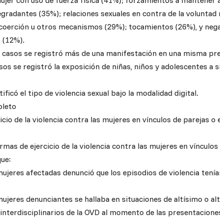
mujer con uso de fuerza física (41%); forzamientos a mantener
egradantes (35%); relaciones sexuales en contra de la volunta
 coerción u otros mecanismos (29%); tocamientos (26%), y neg
 (12%).
s casos se registró más de una manifestación en una misma pr
sos se registró la exposición de niñas, niños y adolescentes a s
ificó el tipo de violencia sexual bajo la modalidad digital.
pleto
cio de la violencia contra las mujeres en vínculos de parejas o
mas de ejercicio de la violencia contra las mujeres en vínculos
ue:
s mujeres afectadas denunció que los episodios de violencia tenía
s mujeres denunciantes se hallaba en situaciones de altísimo o al
 interdisciplinarios de la OVD al momento de las presentacione