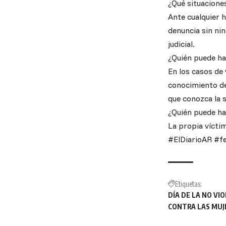
¿Qué situacione
Ante cualquier 
denuncia sin ni
judicial.
¿Quién puede ha
En los casos de 
conocimiento del
que conozca la s
¿Quién puede hac
La propia víctim
#ElDiarioAR #fe
Etiquetas:
DÍA DE LA NO VI
CONTRA LAS MUJE