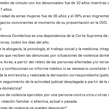
romedio de vínculo con los denunciados fue de 10 años mientras
 7 años.
de edad de estas mujeres fue de 36 años y el 39% eran migrantes
 hijas/os convivientes al momento de su presentación en la OVD.
D
iolencia Doméstica es una dependencia de la Corte Suprema de J
horas, todos los días del año.
 la abogacía, la psicología, el trabajo social y la medicina, inte
ios que reciben las denuncias por situaciones de violencia domé
 Aires, a partir del relato de las personas afectadas y/o tercer
go y confeccionan un informe médico si es necesario constatar l
a la entrevista y realizada la derivación correspondiente (judicia
n seguimiento de la actividad judicial desplegada a partir de la
ia doméstica?
os de violencia ejercidos por una persona contra otra u otras 
relación familiar o afectiva, actual o pasada.
rmas de violencia se pueden denunciar?