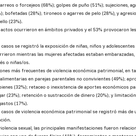
rreos o forcejeos (68%); golpes de puño (51%); sujeciones, ag
); bofetadas (28%); tironeos o agarres de pelo (28%), y agresi
ello (23%).
 actos ocurrieron en ámbitos privados y el 53% provocaron les
 casos se registró la exposición de niñas, niños y adolescentes 
currieron mientras las mujeres afectadas estaban embarazadas,
és o niñas/os.
ones más frecuentes de violencia económica patrimonial, en t
 alimentarias en parejas parentales no convivientes (49%); apro
bienes (32%); retaceo o inexistencia de aportes económicos pa
ar (23%); retención o sustracción de dinero (20%); y limitación
gastos (17%).
s casos de violencia económica patrimonial se registró más de
ción.
iolencia sexual, las principales manifestaciones fueron relacio