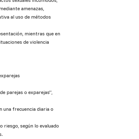
 actos sexuales incómodos,
d mediante amenazas,
ativa al uso de métodos
esentación, mientras que en
ituaciones de violencia
 exparejas
 de parejas o exparejas”,
n una frecuencia diaria o
to riesgo, según lo evaluado
s.