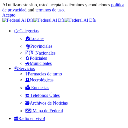
Al utilizar este sitio, usted acepta los términos y condiciones
política
de privacidad
and
terminos de uso
.
Acepto
👉Categorías
🏠Locales
🏘️Provinciales
🇦🇷 Nacionales
👮Policiales
🚜Municipales
🧰Servicios
⚕️Farmacias de turno
🪦Necrológicas
🗳️ Encuestas
☎️ Telefonos Útiles
🗃️Archivos de Noticias
🗺️ Mapa de Federal
📻Radio en vivo!