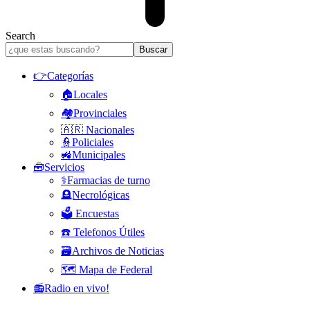
Search
👉Categorías
🏠Locales
🏘️Provinciales
🇦🇷 Nacionales
👮Policiales
🚜Municipales
🧰Servicios
⚕️Farmacias de turno
🪦Necrológicas
🗳️ Encuestas
☎️ Telefonos Útiles
🗃️Archivos de Noticias
🗺️ Mapa de Federal
📻Radio en vivo!