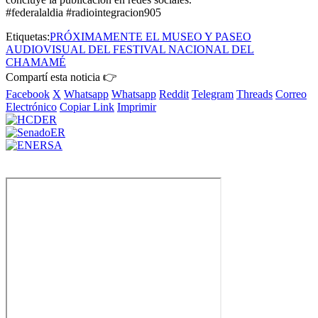
#federalaldia #radiointegracion905
Etiquetas:
PRÓXIMAMENTE EL MUSEO Y PASEO
AUDIOVISUAL DEL FESTIVAL NACIONAL DEL
CHAMAMÉ
Compartí esta noticia 👉
Facebook
X
Whatsapp
Whatsapp
Reddit
Telegram
Threads
Correo
Electrónico
Copiar Link
Imprimir