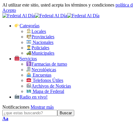
Al utilizar este sitio, usted acepta los términos y condiciones
política 
Acepto
Categorías
Locales
Provinciales
Nacionales
Policiales
Municipales
Servicios
Farmacias de turno
Necrológicas
Encuestas
Telefonos Útiles
Archivos de Noticias
Mapa de Federal
Radio en vivo!
Notificaciones
Mostrar más
Tamaño
Aa