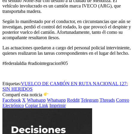
en sentido Norte-Sur con destino a la ciudad de Mendoza. El
vehículo involucrado es un camión marca IVECO (ARG), que
transportaba madera.
Según lo manifestado por el conductor, en circunstancias que aún se
investigan, perdió el control del rodado, lo que provocó el despiste y
posterior vuelco del camión. Afortunadamente, tanto él como su
acompañante resultaron ilesos.
Las actuaciones quedaron a cargo del personal policial interviniente,
quienes realizaron las tareas correspondientes en el lugar del hecho.
#federalaldia #radiointegracion905
Etiquetas:
VUELCO DE CAMIÓN EN RUTA NACIONAL 127:
SIN HERIDOS
Compartí esta noticia
Facebook
X
Whatsapp
Whatsapp
Reddit
Telegram
Threads
Correo
Electrónico
Copiar Link
Imprimir