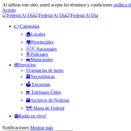
Al utilizar este sitio, usted acepta los términos y condiciones
política 
Acepto
👉Categorías
🏠Locales
🏘️Provinciales
🇦🇷 Nacionales
👮Policiales
🚜Municipales
🧰Servicios
⚕️Farmacias de turno
🪦Necrológicas
🗳️ Encuestas
☎️ Telefonos Útiles
🗃️Archivos de Noticias
🗺️ Mapa de Federal
📻Radio en vivo!
Notificaciones
Mostrar más