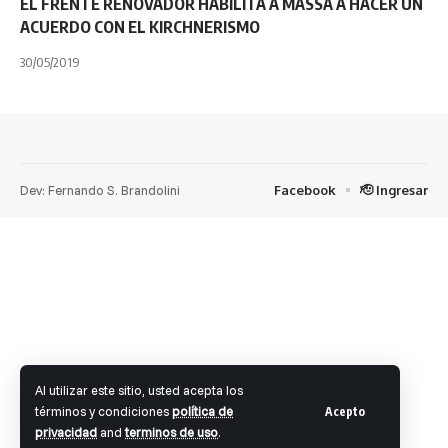
EL FRENTE RENOVADOR HABILITA A MASSA A HACER UN
ACUERDO CON EL KIRCHNERISMO
30/05/2019
Dev: Fernando S. Brandolini
Facebook
🫡 Ingresar
Al utilizar este sitio, usted acepta los
términos y condiciones
política de
Acepto
privacidad
and
terminos de uso
.