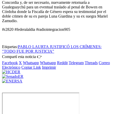
Concordia y, de ser necesario, nuevamente retornaría a
Gualeguaychú para un eventual traslado al penal de Bowen en
Córdoba donde la Fiscalía de Género espera su testimonial por el
doble crimen de su ex pareja Luna Giardina y su ex suegra Mariel
Zamudio.
#r2820 #federalaldia #radiointegracion905
Etiquetas:
PABLO LAURTA JUSTIFICÓ LOS CRÍMENES:
"TODO FUE POR JUSTICIA"
Compartí esta noticia 👉
Facebook
X
Whatsapp
Whatsapp
Reddit
Telegram
Threads
Correo
Electrónico
Copiar Link
Imprimir