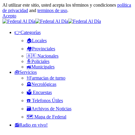
Al utilizar este sitio, usted acepta los términos y condiciones
política
de privacidad
and
terminos de uso
.
Acepto
👉Categorías
🏠Locales
🏘️Provinciales
🇦🇷 Nacionales
👮Policiales
🚜Municipales
🧰Servicios
⚕️Farmacias de turno
🪦Necrológicas
🗳️ Encuestas
☎️ Telefonos Útiles
🗃️Archivos de Noticias
🗺️ Mapa de Federal
📻Radio en vivo!