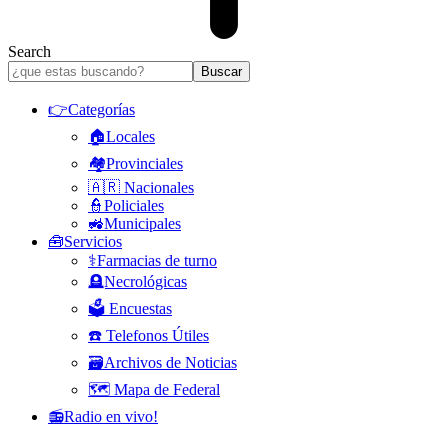
Search
👉Categorías
🏠Locales
🏘️Provinciales
🇦🇷 Nacionales
👮Policiales
🚜Municipales
🧰Servicios
⚕️Farmacias de turno
🪦Necrológicas
🗳️ Encuestas
☎️ Telefonos Útiles
🗃️Archivos de Noticias
🗺️ Mapa de Federal
📻Radio en vivo!