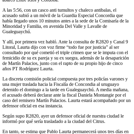
A las 5:56, con un casco anti tumultos y chaleco antibalas, el
acusado subió a un móvil de la Guardia Especial Concordia que
había llegado unos 10 minutos antes a la sede de la Comisaría de la
Minoridad y Familia, en avenida Del Valle y Lavalle de
Gualeguaychú.
Y allí, por primera vez habló. Ante la consulta de R2820 y Canal 9
Litoral, Laurta dijo con voz firme “todo fue por justicia” al ser
consultado por qué cometió el triple crimen que se le imputa con el
femicidio de su ex pareja y su ex suegra, además de la desaparición
de Martín Palacios, junto con el rapto de su propio hijo de cinco
años PT Rodríguez Laurta.
La discreta comisión policial compuesta por tres policías varones y
una mujer traslada hacia la Fiscalía de Concondia al uruguayo
detenido el domingo a la tarde en Gualeguaychú. A media mañana,
el acusado deberá declarar ante la fiscal Daniela Montangie por el
caso del remisero Martín Palacios. Laurta estará acompañado por un
defensor oficial en esa instancia.
Según supo R2820, ayer un defensor oficial de nuestra ciudad le
informó por qué sería trasladado a la ciudad del Citrus.
En tanto, se estima que Pablo Laurta permanecerá unos tres días en