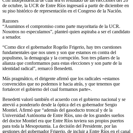
Con independencia de cuál sea el resultado de las elecciones del 26
de octubre, la UCR de Entre Ríos ingresará a partir de diciembre en
su piso histórico de representación en el Congreso de la Nación.
Razones
“Asumimos el compromiso como parte mayoritaria de la UCR.
Nosotros no especulamos”, planteó quien aspiraba a ser el candidato
a senador.
“Como dice el gobernador Rogelio Frigerio, hay tres cuestiones
fundamentales que nos unen y son que estamos en contra del
populismo, la demagogia y la corrupción. Son tres pilares de la
alianza que conformamos para estas elecciones y son parte de la
identidad radical”, remarcó Benedetti.
Más pragmático, el dirigente afirmó que los radicales «estamos
convencidos que no podemos ir hacia atrás, y que tenemos que
fortalecer el gobierno del cual formamos parte».
Benedetti valoró también el acuerdo con el gobierno nacional y se
atrevió a ponderarlo desde la óptica del ex gobernador Sergio
Montiel. Afirmó que “además del gasoducto troncal y de la
Universidad Autónoma de Entre Ríos, uno de los grandes sueños
del doctor Montiel era que Entre Ríos tuviera sus propios puertos
para toda la Mesopotamia. La decisión del Presidente, por las
gestiones del gobernador Frigerio, de incluir a Entre Ríos en el canal