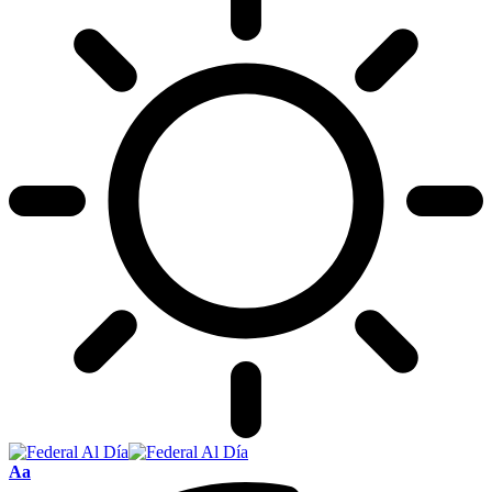
Tamaño
Aa