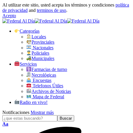
Al utilizar este sitio, usted acepta los términos y condiciones
política
de privacidad
and
terminos de uso
.
Acepto
Categorías
Locales
Provinciales
Nacionales
Policiales
Municipales
Servicios
Farmacias de turno
Necrológicas
Encuestas
Telefonos Útiles
Archivos de Noticias
Mapa de Federal
Radio en vivo!
Notificaciones
Mostrar más
Tamaño
Aa