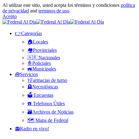
Al utilizar este sitio, usted acepta los términos y condiciones
política
de privacidad
and
terminos de uso
.
Acepto
👉Categorías
🏠Locales
🏘️Provinciales
🇦🇷 Nacionales
👮Policiales
🚜Municipales
🧰Servicios
⚕️Farmacias de turno
🪦Necrológicas
🗳️ Encuestas
☎️ Telefonos Útiles
🗃️Archivos de Noticias
🗺️ Mapa de Federal
📻Radio en vivo!