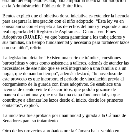
estatuto del empleado estatal, para ampliar la licencia por adopción
en la Administración Pública de Entre Ríos.
Bentos explicó que el objetivo de su iniciativa es extender la licencia
para asegurar la integración con el niño adoptado. “Esta ley va en
consonancia con el respeto a los derechos del niño y responde a una
real urgencia del l Registro de Aspirantes a Guarda con Fines
Adoptivos (RUAER), ya que busca garantizar a los trabajadores y
sus familias, un tiempo fundamental y necesario para fortalecer lazos
con ese niño”, refirió.
La legisladora detalló: “Existen una serie de trámites, cuestiones
burocráticas y otras como asistencia a talleres, además de atender las
necesidades de ese niño que se está integrando a una familia o a un
hogar, que demandan tiempo”, además destacó, “lo novedoso de
este proyecto es que incorpora el período de vinculación previa al
otorgamiento de la guarda con fines adoptivos. Se establece una
licencia de ciento veinte días corridos, que podrán gozarse de
manera discontinua y que resulta una etapa fundamental ya que
contribuye a afianzar los lazos desde el inicio, desde los primeros
contactos”, explicó.
La iniciativa fue aprobada por unanimidad y girada a la Cámara de
Senadores para su tratamiento.
Otro de los proyectos aprobados por la Cámara baja, venido en