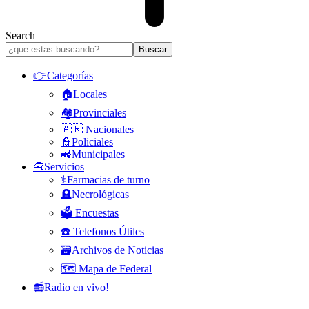
Search
👉Categorías
🏠Locales
🏘️Provinciales
🇦🇷 Nacionales
👮Policiales
🚜Municipales
🧰Servicios
⚕️Farmacias de turno
🪦Necrológicas
🗳️ Encuestas
☎️ Telefonos Útiles
🗃️Archivos de Noticias
🗺️ Mapa de Federal
📻Radio en vivo!